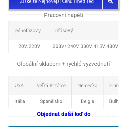
Získejte Nejnovější Cenu Hned Teď
Pracovní napětí
Jednofázový
Třífázový
120V, 220V
208V/ 240V, 380V, 415V, 480V
Globální skladem + rychlé vyzvednutí
USA
Velká Británie
Německo
Francie
Itálie
Španělsko
Belgie
Bulhars
Objednat další loď do