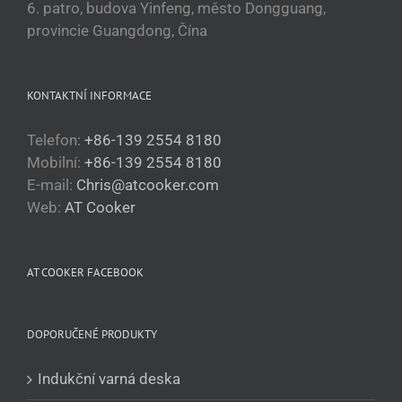
6. patro, budova Yinfeng, město Dongguang,
provincie Guangdong, Čína
KONTAKTNÍ INFORMACE
Telefon:
+86-139 2554 8180
Mobilní:
+86-139 2554 8180
E-mail:
Chris@atcooker.com
Български
Web:
AT Cooker
Magyar
Slovenčina
AT COOKER FACEBOOK
Polski
Română
DOPORUČENÉ PRODUKTY
Українська
Беларуская мова
Indukční varná deska
Turkmen