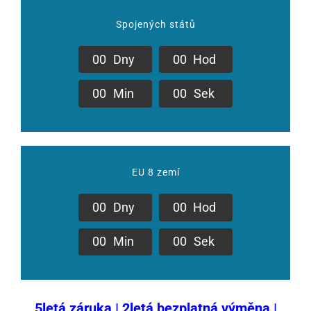
Spojených států
0
0
Dny
0
0
Hod
0
0
Min
0
0
Sek
EU 8 zemí
0
0
Dny
0
0
Hod
0
0
Min
0
0
Sek
5letá záruka | 2letá bezplatná výměna |