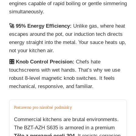
engines capable of rapid boiling or gentle simmering
simultaneously.
🚀 95% Energy Efficiency:
Unlike gas, where heat
escapes around the pot, our induction tech directs
energy straight into the metal. Your sauce heats up,
not your kitchen air.
🎛️ Knob Control Precision:
Chefs hate
touchscreens with wet hands. That’s why we use
robust 8-level magnetic knob switches. It feels
mechanical, responsive, and familiar.
Postaveno pro náročné podmínky
Commercial kitchens are brutal environments.
The BZT-AZH S635 is armored in a premium
Tělo z nerezové oceli 304
. It resists corrosion,