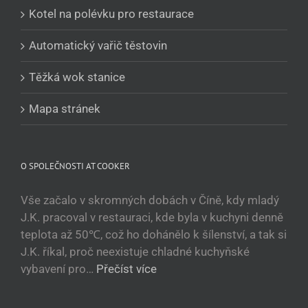
Kotel na polévku pro restaurace
O‘zbekcha
Tajik
Automatický vařič těstovin
Кыргызча
Těžká wok stanice
Қазақ тілі
Tagalog
Mapa stránek
日本語
简体中文
O SPOLEČNOSTI AT COOKER
Bahasa Melayu
ไทย
Vše začalo v skromných dobách v Číně, kdy mladý
J.K. pracoval v restauraci, kde byla v kuchyni denně
한국어
teplota až 50℃, což ho dohánělo k šílenství, a tak si
العربية
J.K. říkal, proč neexistuje chladné kuchyňské
Русский
vybavení pro…
Přečíst více
Português