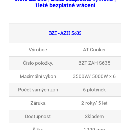
1leté bezplatné vrácení
BZT-AZH S635
Výrobce
AT Cooker
Číslo položky.
BZT-ZAH S635
Maximální výkon
3500W/ 5000W × 6
Počet varných zón
6 plotýnek
Záruka
2 roky/ 5 let
Dostupnost
Skladem
Šířka
1200 mm