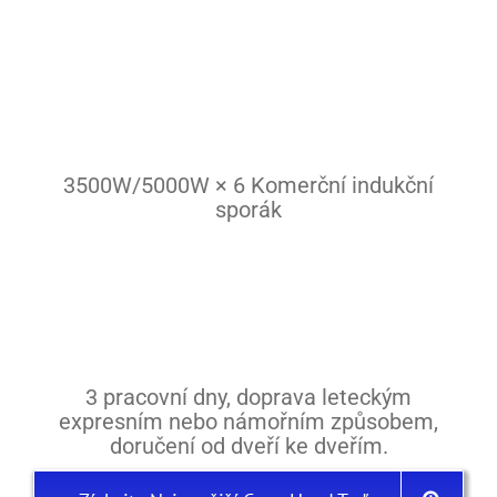
Těstovinový vařič
Hořáky
Plotna
Plotýnka
3500W/5000W × 6 Komerční indukční
sporák
Nádobí
Kontakt
Ostatní
3 pracovní dny, doprava leteckým
expresním nebo námořním způsobem,
doručení od dveří ke dveřím.