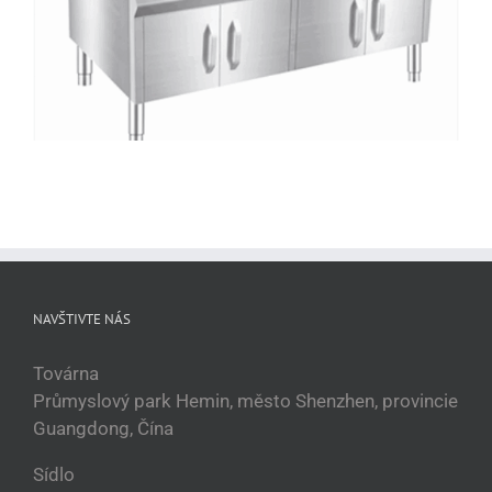
BZT-AZH S435 4plotnový komerční indukční sporák
NAVŠTIVTE NÁS
Továrna
Průmyslový park Hemin, město Shenzhen, provincie
Guangdong, Čína
Sídlo