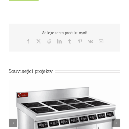
Sdílejte tento produkt nyní!
Facebook
X
Reddit
LinkedIn
Tumblr
Pinterest
Vk
E-
mail
Související projekty