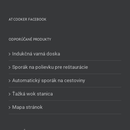
Magyar
Čeština
AT COOKER FACEBOOK
Polski
Română
ODPORÚČANÉ PRODUKTY
Українська
Indukčná varná doska
Беларуская мова
Turkmen
Sporák na polievku pre reštaurácie
O‘zbekcha
Automatický sporák na cestoviny
Tajik
Ťažká wok stanica
Кыргызча
Қазақ тілі
Mapa stránok
Tagalog
日本語