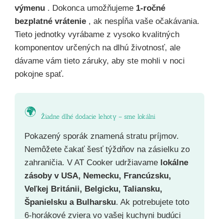
výmenu
. Dokonca umožňujeme
1-ročné
bezplatné vrátenie
, ak nespĺňa vaše očakávania.
Tieto jednotky vyrábame z vysoko kvalitných
komponentov určených na dlhú životnosť, ale
dávame vám tieto záruky, aby ste mohli v noci
pokojne spať.
🌍
Žiadne dlhé dodacie lehoty – sme lokálni
Pokazený sporák znamená stratu príjmov.
Nemôžete čakať šesť týždňov na zásielku zo
zahraničia. V AT Cooker udržiavame
lokálne
zásoby v USA, Nemecku, Francúzsku,
Veľkej Británii, Belgicku, Taliansku,
Španielsku a Bulharsku
. Ak potrebujete toto
6-horákové zviera vo vašej kuchyni budúci