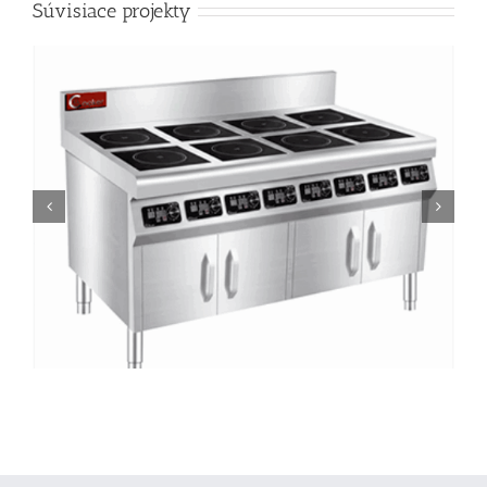
Súvisiace projekty
BZT-AZH S435 4-horákový komerčný indukčný sporák