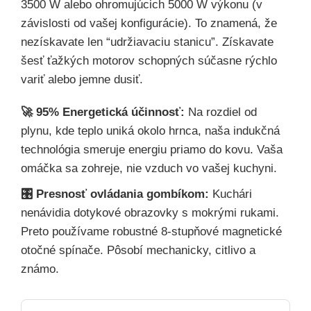
3500 W alebo ohromujúcich 5000 W výkonu (v
závislosti od vašej konfigurácie). To znamená, že
nezískavate len “udržiavaciu stanicu”. Získavate
šesť ťažkých motorov schopných súčasne rýchlo
variť alebo jemne dusiť.
🚀 95% Energetická účinnosť:
Na rozdiel od
plynu, kde teplo uniká okolo hrnca, naša indukčná
technológia smeruje energiu priamo do kovu. Vaša
omáčka sa zohreje, nie vzduch vo vašej kuchyni.
🎛️ Presnosť ovládania gombíkom:
Kuchári
nenávidia dotykové obrazovky s mokrými rukami.
Preto používame robustné 8-stupňové magnetické
otočné spínače. Pôsobí mechanicky, citlivo a
známo.