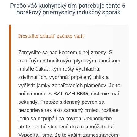
Prečo váš kuchynský tím potrebuje tento 6-
horákový priemyselný indukčný sporák
Prestaňte drhnúť, začnite variť
Zamyslite sa nad koncom dlhej zmeny. S
tradičným 6-horákovým plynovým sporákom
musíte čakať, kým rošty vychladnú,
zdvihnúť ich, vydrhnúť pripálený uhlík a
vyčistiť jamky zapaľovacích plameňov. Je to
nočná mora. S
BZT-AZH S635
, čistenie trvá
sekundy. Pretože sklenený povrch sa
nezohrieva tak ako samotný hrniec, rozliate
jedlo sa nepripáli na povrch. Jednoducho
utrite plochú sklenenú dosku a môžete ísť.
Vypočítali sme, že to vašim zamestnancom