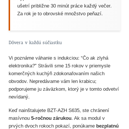
ušetrí približne 30 minút práce každý večer.
Za rok je to obrovské množstvo peňazí.
Dôvera v každú súčiastku
Vi poznáme váhanie s indukciou: “Čo ak zlyhá
elektronika?” Strávili sme 15 rokov v priemysle
komerčných kuchýň zdokonaľovaním našich
obvodov. Nepredávame vám len krabicu;
podporujeme ju záväzkom, ktorý je v tomto odvetví
nevídaný.
Keď nainštalujete BZT-AZH S635, ste chránení
masívnou
5-ročnou zárukou
. Ak sa modul v
prvých dvoch rokoch pokazí, ponúkame
bezplatnú