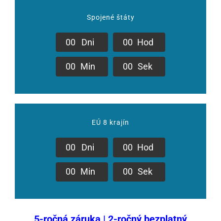
Spojené štáty
0
0
Dni
0
0
Hod
0
0
Min
0
0
Sek
EÚ 8 krajín
0
0
Dni
0
0
Hod
0
0
Min
0
0
Sek
5-ročná záruka | 2-ročný bezplatný