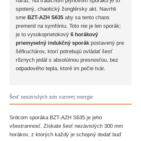
naraz. Na tradičnom plynovom sporáku je to
spotený, chaotický žonglérsky akt. Navrhli
sme
BZT-AZH S635
aby sa tento chaos
premenil na symfóniu. Toto nie je len sporák;
je to vysokoprietokový
6 horákový
priemyselný indukčný sporák
postavený pre
šéfkuchárov, ktorí potrebujú ovládať šesť
rôznych jedál s absolútnou presnosťou, bez
odpadového tepla, ktoré im pečie tvár.
Šesť nezávislých zón surovej energie
Srdcom sporáka BZT-AZH S635 je jeho
všestrannosť. Získate šesť nezávislých 300 mm
horákov, z ktorých každý je schopný dodať buď