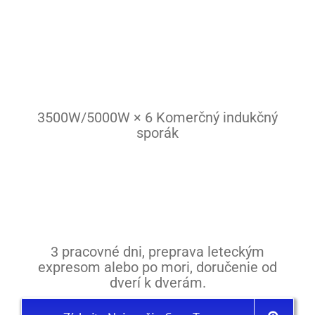
Cestovinový varič
Sporáky
Mriežka
Varná doska
3500W/5000W × 6 Komerčný indukčný
sporák
Kuchynský riad
Kontakt
Ostatné
3 pracovné dni, preprava leteckým
expresom alebo po mori, doručenie od
dverí k dverám.