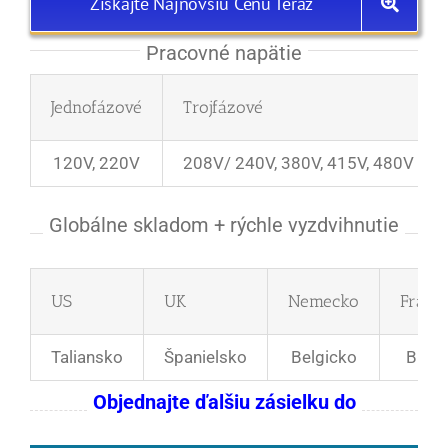
Získajte Najnovšiu Cenu Teraz
Pracovné napätie
Jednofázové
Trojfázové
120V, 220V
208V/ 240V, 380V, 415V, 480V
Globálne skladom + rýchle vyzdvihnutie
US
UK
Nemecko
Franc
Taliansko
Španielsko
Belgicko
Bulh
Objednajte ďalšiu zásielku do