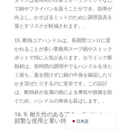
タッフは短時間の作業でオーブンミットなし
Қазақ тілі
で鍋やフライパンを扱うことができ、効率が
Tagalog
向上し、かさばるミットのために調理器具を
落とすリスクが軽減されます。.
简体中文
Bahasa Melayu
15. 断熱コアハンドルは、長期間コンロに置
ไทย
かれることが多い業務用スープ鍋やストック
한국어
ポットで特に人気があります。セラミック断
العربية
熱材は、長時間の調理中でもハンドルを冷た
Русский
く保ち、蓋を開けずに鍋の中身を確認したり
Português
かき混ぜたりするのに安全です。この設計
は、断熱材が金属の熱による摩耗や損傷を防
Français
ぐため、ハンドルの寿命も延ばします。.
Español
English
16. 9. 耐久性のあるアタッチメント：
頻繁な使用と重い持ち上げに耐える
日本語