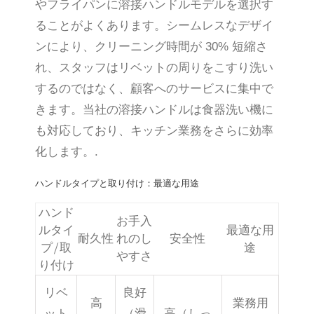
やフライパンに溶接ハンドルモデルを選択す
ることがよくあります。シームレスなデザイ
ンにより、クリーニング時間が 30% 短縮さ
れ、スタッフはリベットの周りをこすり洗い
するのではなく、顧客へのサービスに集中で
きます。当社の溶接ハンドルは食器洗い機に
も対応しており、キッチン業務をさらに効率
化します。.
ハンドルタイプと取り付け：最適な用途
ハンド
お手入
ルタイ
最適な用
耐久性
れのし
安全性
プ/取
途
やすさ
り付け
リベ
良好
高
業務用
ット
（滑
高（しっ