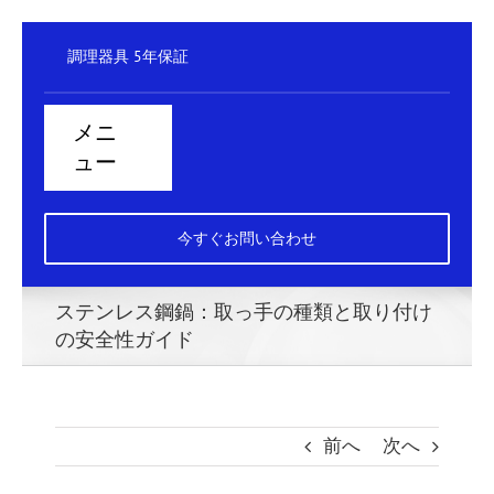
コ
調理器具 5年保証
ン
テ
メニ
ン
ュー
ツ
に
ホーム
ス
今すぐお問い合わせ
キ
スチーマー
ッ
ステンレス鋼鍋：取っ手の種類と取り付け
レンジ
プ
の安全性ガイド
クックトップ
ボイラー
前へ
次へ
ブラットパン