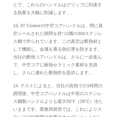
とで、これらのハンドルはグリップに到達す
る熱量を大幅に削減します。.
Български
13. AT Cookerの中空コアハンドルは、間に真
Magyar
空シールされた隙間を持つ2層の304ステンレ
Slovenčina
ス鋼で作られています。この真空は断熱材と
Čeština
して機能し、金属を通る熱伝導を防ぎます。
Polski
当社の断熱コアハンドルは、さらに一歩進ん
Română
で、中空コアに耐熱セラミック素材を充填
Українська
し、さらに優れた断熱性を提供します。.
Беларуская мова
14. テストによると、当社の高熱での1時間の
Turkmen
調理後、中空コアハンドルは中実のステンレ
O‘zbekcha
ス鋼製ハンドルよりも最大50°F（28°C）冷た
Tajik
いままです。業務用厨房では、これによりス
Кыргызча