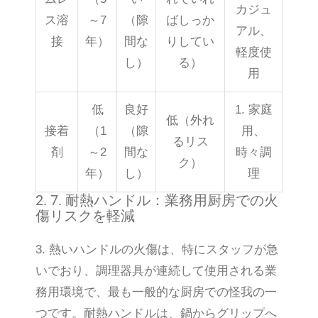
カジュ
ス溶
～7
（隙
ばしっか
アル、
接
年）
間な
りしてい
軽度使
し）
る）
用
低
良好
1. 家庭
低（外れ
接着
（1
（隙
用、
るリス
剤
～2
間な
時々調
ク）
年）
し）
理
2. 7. 耐熱ハンドル：業務用厨房での火
傷リスクを軽減
3. 熱いハンドルの火傷は、特にスタッフが急
いでおり、調理器具が連続して使用される業
務用環境で、最も一般的な厨房での怪我の一
つです。耐熱ハンドルは、鍋からグリップへ