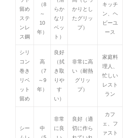
（8
キッチ
留め
らか
かりとし
～
ン、ヘ
ステ
なリ
たグリッ
10
ビーユ
ンレ
ベッ
プ）
年）
ース
ス鋼
ト）
シリ
良好
家庭料
コン
高
（拭
非常に高
理人、
巻き
（7
き取
い（耐熱
忙しい
リベ
～9
りや
グリッ
レスト
ット
年）
す
プ）
ラン
留め
い）
カフ
非常
良好（適
ェ、フ
シー
中
に良
切に作ら
ァスト
ムレ
（5
い
れていれ