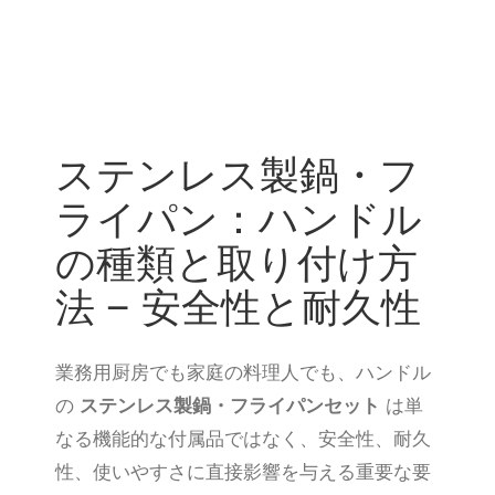
食器洗い機
中華鍋ステーション
パスタクッカー
ファイアー
ステンレス製鍋・フ
グリドル
ライパン：ハンドル
ホットプレート
の種類と取り付け方
調理器具
法 – 安全性と耐久性
お問い合わせ
その他
業務用厨房でも家庭の料理人でも、ハンドル
の
ステンレス製鍋・フライパンセット
は単
なる機能的な付属品ではなく、安全性、耐久
性、使いやすさに直接影響を与える重要な要