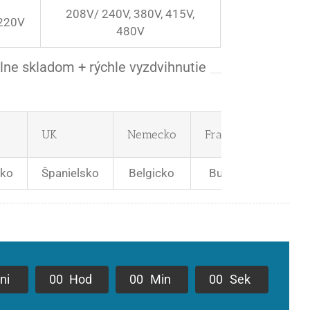
208V/ 240V, 380V, 415V,
 220V
480V
lne skladom + rýchle vyzdvihnutie
UK
Nemecko
Francúzsko
sko
Španielsko
Belgicko
Bulharsko
ni
0
0
Hod
0
0
Min
0
0
Sek