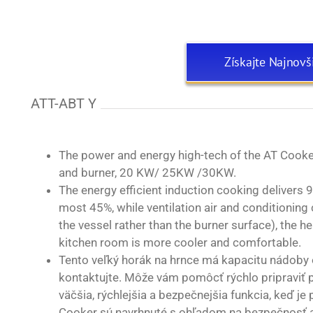
Získajte Najnovš
ATT-ABT Y
The power and energy high-tech of the AT Cooke
and burner, 20 KW/ 25KW /30KW.
The energy efficient induction cooking delivers 
most 45%, while ventilation air and conditioning
the vessel rather than the burner surface), the 
kitchen room is more cooler and comfortable.
Tento veľký horák na hrnce má kapacitu nádoby 
kontaktujte. Môže vám pomôcť rýchlo pripraviť 
väčšia, rýchlejšia a bezpečnejšia funkcia, keď j
Cooker sú navrhnuté s ohľadom na bezpečnosť a 