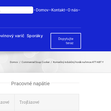
–Domov–
Kontakt–
O nás–
vinový varič
Sporáky
Dopytujte
teraz
Domov
Commercial Soup Cooker
Komerčný indukčný horák na hrnce ATT-ABT Y
Pracovné napätie
ázové
Trojfázové