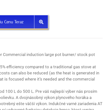
iu Cenu Teraz
r Commercial induction large pot burner/ stock pot
95% efficiency compared to a traditional gas stove at
 costs can also be reduced (as the heat is generated in
heat is focused where it’s needed and the commercial
od 100 L do 500 L. Pre váš najlepší výber nás prosím
polievku. A dvojnásobný výkon plynového horáka a
e potrebný ešte väčší výkon. Indukčné varné zariadenia AT
sú vybavené funkciou detekcie hrnca, ktorá vypína