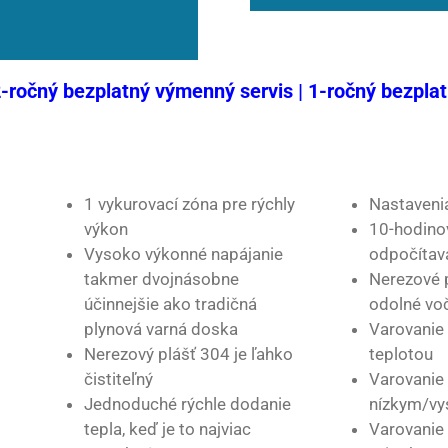
2-ročný bezplatný výmenný servis | 1-ročný bezplat
1 vykurovací zóna pre rýchly
Nastavenia
výkon
10-hodinov
Vysoko výkonné napájanie
odpočítav
takmer dvojnásobne
Nerezové 
účinnejšie ako tradičná
odolné voč
plynová varná doska
Varovanie
Nerezový plášť 304 je ľahko
teplotou
čistiteľný
Varovanie
Jednoduché rýchle dodanie
nízkym/v
tepla, keď je to najviac
Varovanie 