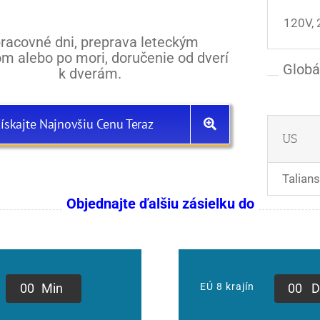
120V,
pracovné dni, preprava leteckým
m alebo po mori, doručenie od dverí
Globá
k dverám.
ískajte Najnovšiu Cenu Teraz
US
Talian
Objednajte ďalšiu zásielku do
0
0
Min
0
0
D
EÚ 8 krajín