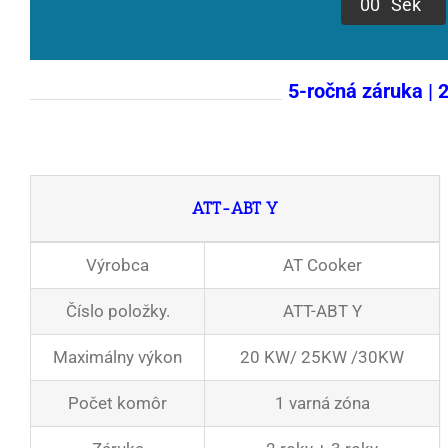
0
0
Sek
5-ročná záruka | 
ATT-ABT Y
Výrobca
AT Cooker
Číslo položky.
ATT-ABT Y
Maximálny výkon
20 KW/ 25KW /30KW
Počet komôr
1 varná zóna