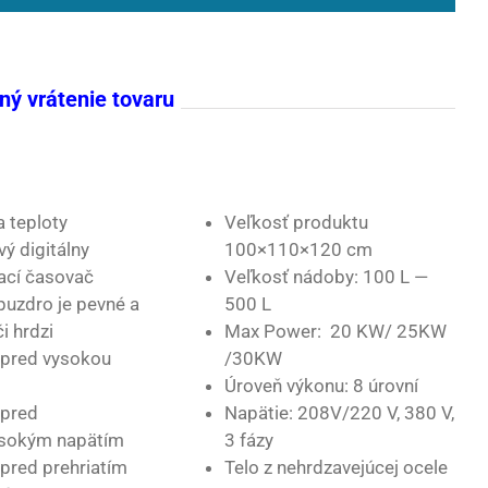
ný vrátenie tovaru
 teploty
Veľkosť produktu
ý digitálny
100×110×120 cm
ací časovač
Veľkosť nádoby: 100 L —
puzdro je pevné a
500 L
i hrdzi
Max Power: 20 KW/ 25KW
 pred vysokou
/30KW
Úroveň výkonu: 8 úrovní
 pred
Napätie: 208V/220 V, 380 V,
ysokým napätím
3 fázy
pred prehriatím
Telo z nehrdzavejúcej ocele