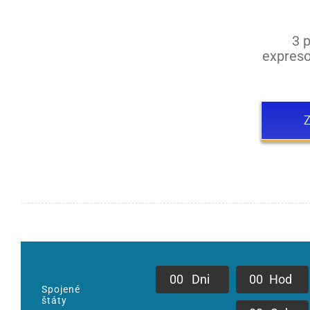
3 
expreso
Z
0
0
Dni
0
0
Hod
Spojené
štáty