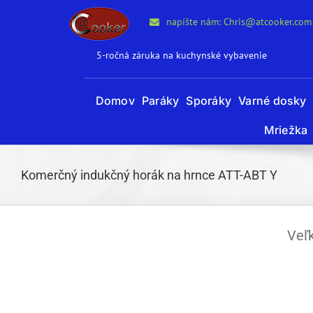
Preskočiť
napíšte nám: Chris@atcooker.com
na
obsah
5-ročná záruka na kuchynské vybavenie
Domov
Paráky
Sporáky
Varné dosky
Mriežka
Komerčný indukčný horák na hrnce ATT-ABT Y
Veľk