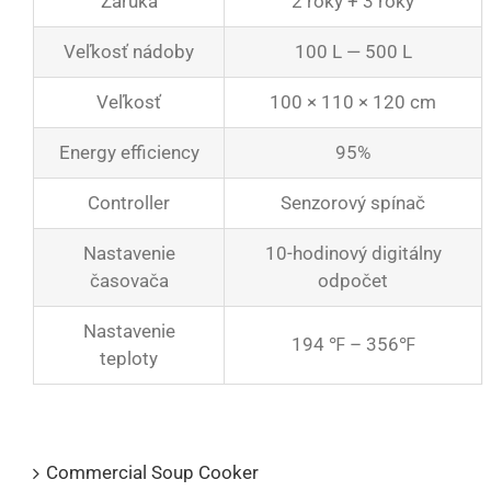
Záruka
2 roky + 3 roky
Veľkosť nádoby
100 L — 500 L
Veľkosť
100 × 110 × 120 cm
Energy efficiency
95%
Controller
Senzorový spínač
Nastavenie
10-hodinový digitálny
časovača
odpočet
Nastavenie
194 ℉ – 356℉
teploty
Product Catalogs
Commercial Soup Cooker