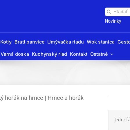
Hľadať:
Novinky
Kotly
Bratt panvice
Umývačka riadu
Wok stanica
Cesto
Varná doska
Kuchynský riad
Kontakt
Ostatné
ý horák na hrnce | Hrnec a horák
Jednof