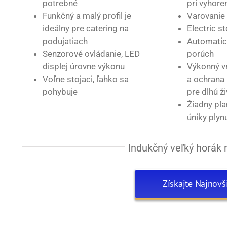
potrebné
pri vyhore
Funkčný a malý profil je
Varovanie 
ideálny pre catering na
Electric s
podujatiach
Automatic
Senzorové ovládanie, LED
porúch
displej úrovne výkonu
Výkonný vn
Voľne stojaci, ľahko sa
a ochrana 
pohybuje
pre dlhú ž
Žiadny pl
úniky plyn
Indukčný veľký horák 
Získajte Najnovš