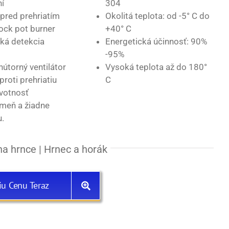
ní
304
pred prehriatím
Okolitá teplota: od -5° C do
tock pot burner
+40° C
ká detekcia
Energetická účinnosť: 90%
-95%
útorný ventilátor
Vysoká teplota až do 180°
proti prehriatiu
C
ivotnosť
ameň a žiadne
u.
na hrnce | Hrnec a horák
iu Cenu Teraz