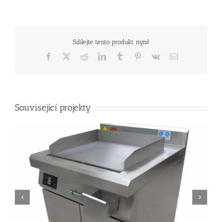
Sdílejte tento produkt nyní!
Facebook
X
Reddit
LinkedIn
Tumblr
Pinterest
Vk
E-
mail
Související projekty
komerční gril QRPLT-A5F5B 36 palců