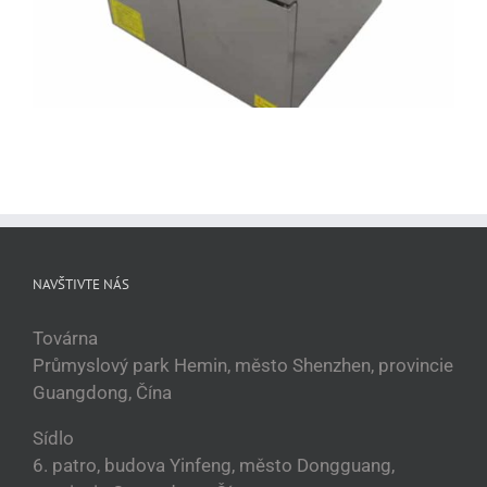
NAVŠTIVTE NÁS
Továrna
Průmyslový park Hemin, město Shenzhen, provincie
Guangdong, Čína
Sídlo
6. patro, budova Yinfeng, město Dongguang,