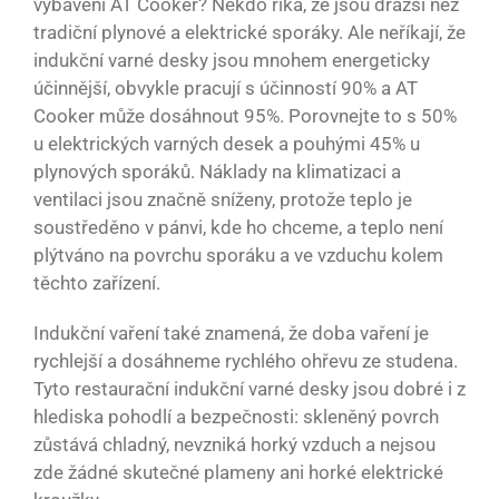
vybavení AT Cooker? Někdo říká, že jsou dražší než
tradiční plynové a elektrické sporáky. Ale neříkají, že
indukční varné desky jsou mnohem energeticky
účinnější, obvykle pracují s účinností 90% a AT
Cooker může dosáhnout 95%. Porovnejte to s 50%
u elektrických varných desek a pouhými 45% u
plynových sporáků. Náklady na klimatizaci a
ventilaci jsou značně sníženy, protože teplo je
soustředěno v pánvi, kde ho chceme, a teplo není
plýtváno na povrchu sporáku a ve vzduchu kolem
těchto zařízení.
Indukční vaření také znamená, že doba vaření je
rychlejší a dosáhneme rychlého ohřevu ze studena.
Tyto restaurační indukční varné desky jsou dobré i z
hlediska pohodlí a bezpečnosti: skleněný povrch
zůstává chladný, nevzniká horký vzduch a nejsou
zde žádné skutečné plameny ani horké elektrické