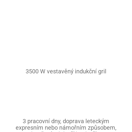
Těstovinový vařič
Hořáky
Plotna
Plotýnka
Nádobí
Kontakt
3500 W vestavěný indukční gril
Ostatní
3 pracovní dny, doprava leteckým
expresním nebo námořním způsobem,