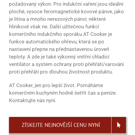
požadovaný výkon. Pro indukční vaření jsou ideální
ploché, vysoce feromagnetické kovové pánve, jako
je litina a mnoho nerezových pánví; některé
hliníkové však ne. Další užitečnou funkcí
komerčního indukčního sporáku AT Cooker je
funkce automatického ohřevu, která se po
nastavení přepne na přednastavenou úroveň
teploty. A zde je také výkonný vnitřní chladicí
ventilátor a systém ochrany proti přehřátí/varování
proti přehřátí pro dlouhou životnost produktu.
AT Cooker, jen pro lepší život. Pomáháme
komerčním kuchyním hodně šetřit čas a peníze.
Kontaktujte nás nyní.
ZÍSKEJTE NEJNOVĚJŠÍ CENU NYNÍ