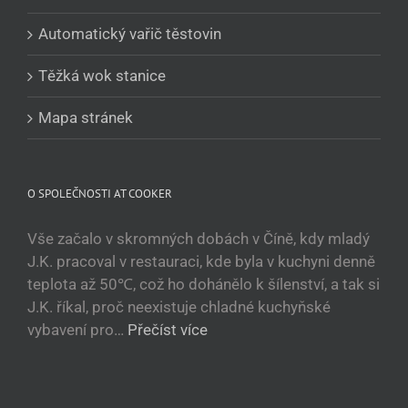
Tajik
Automatický vařič těstovin
Кыргызча
Těžká wok stanice
Қазақ тілі
Tagalog
Mapa stránek
日本語
简体中文
O SPOLEČNOSTI AT COOKER
Bahasa Melayu
ไทย
Vše začalo v skromných dobách v Číně, kdy mladý
J.K. pracoval v restauraci, kde byla v kuchyni denně
한국어
teplota až 50℃, což ho dohánělo k šílenství, a tak si
العربية
J.K. říkal, proč neexistuje chladné kuchyňské
Русский
vybavení pro…
Přečíst více
Português
Français