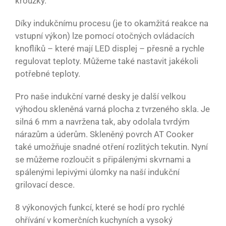
kroužky.
Díky indukčnímu procesu (je to okamžitá reakce na
vstupní výkon) lze pomocí otočných ovládacích
knoflíků – které mají LED displej – přesně a rychle
regulovat teploty. Můžeme také nastavit jakékoli
potřebné teploty.
Pro naše indukční varné desky je další velkou
výhodou skleněná varná plocha z tvrzeného skla. Je
silná 6 mm a navržena tak, aby odolala tvrdým
nárazům a úderům. Skleněný povrch AT Cooker
také umožňuje snadné otření rozlitých tekutin. Nyní
se můžeme rozloučit s připálenými skvrnami a
spálenými lepivými úlomky na naší indukční
grilovací desce.
8 výkonových funkcí, které se hodí pro rychlé
ohřívání v komerčních kuchyních a vysoký