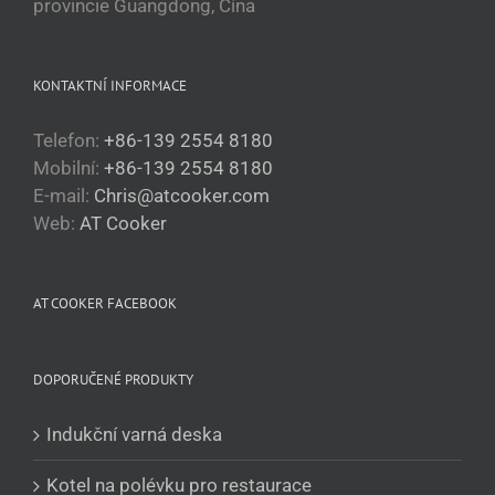
provincie Guangdong, Čína
KONTAKTNÍ INFORMACE
Telefon:
+86-139 2554 8180
Mobilní:
+86-139 2554 8180
E-mail:
Chris@atcooker.com
Български
Web:
AT Cooker
Magyar
Slovenčina
AT COOKER FACEBOOK
Polski
Română
DOPORUČENÉ PRODUKTY
Українська
Беларуская мова
Indukční varná deska
Turkmen
Kotel na polévku pro restaurace
O‘zbekcha