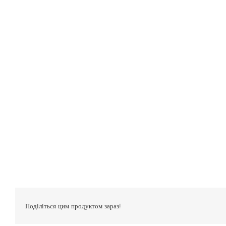
Български
Поділіться цим продуктом зараз!
Magyar