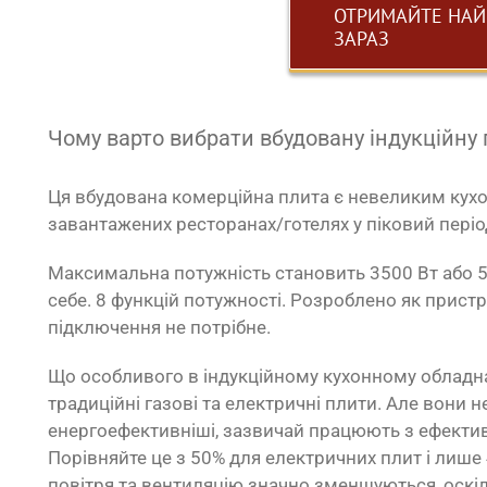
ОТРИМАЙТЕ НАЙ
ЗАРАЗ
Чому варто вибрати вбудовану індукційну
Ця вбудована комерційна плита є невеликим кух
завантажених ресторанах/готелях у піковий період
Максимальна потужність становить 3500 Вт або 5
себе. 8 функцій потужності. Розроблено як прист
підключення не потрібне.
Що особливого в індукційному кухонному обладна
традиційні газові та електричні плити. Але вони н
енергоефективніші, зазвичай працюють з ефектив
Порівняйте це з 50% для електричних плит і лише
повітря та вентиляцію значно зменшуються, оскіл