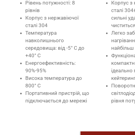
Рівень потужності: 8
Корпус з
рівнів
сталі 304
Корпус з нержавіючої
сильні уд
сталі 304
чиститьс
Температура
Легко за
навколишнього
нагріванн
середовища: від -5° C до
найбільш
+40° C
Функціона
Енергоефективність:
компактн
90%-95%
ідеально 
Висока температура до
кейтеринг
800° C
Поворотн
Портативний пристрій, що
світлодіо
підключається до мережі
рівня пот