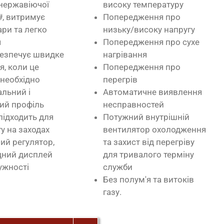
 нержавіючої
високу температуру
#, витримує
Попередження про
ари та легко
низьку/високу напругу
я
Попередження про сухе
безпечує швидке
нагрівання
я, коли це
Попередження про
 необхідно
перегрів
льний і
Автоматичне виявлення
ий профіль
несправностей
підходить для
Потужний внутрішній
у на заходах
вентилятор охолодження
ий регулятор,
та захист від перегріву
дний дисплей
для тривалого терміну
ужності
служби
Без полум'я та витоків
газу.