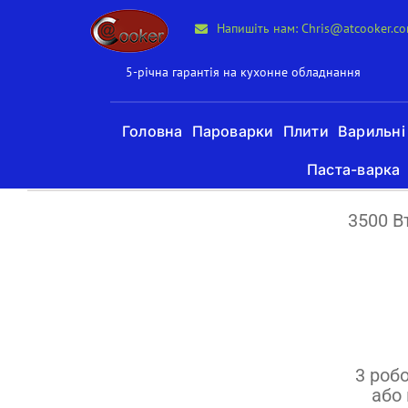
Пропустити
Напишіть нам: Chris@atcooker.c
до
вмісту
5-річна гарантія на кухонне обладнання
Головна
Пароварки
Плити
Варильні
Паста-варка
3500 В
3 роб
або