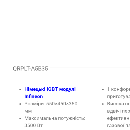
QRPLT-A5B35
Німецькі IGBT модулі
1 конфор
Infineon
приготув
Розміри: 550×450×350
Висока п
мм
вдвічі пе
Максимальна потужність:
ефективні
3500 Вт
газової п