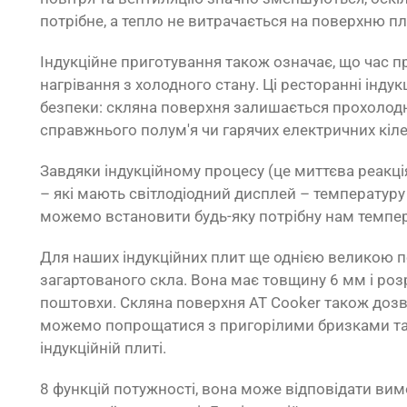
потрібне, а тепло не витрачається на поверхню п
Індукційне приготування також означає, що час 
нагрівання з холодного стану. Ці ресторанні індук
безпеки: скляна поверхня залишається прохолодно
справжнього полум'я чи гарячих електричних кіле
Завдяки індукційному процесу (це миттєва реакці
– які мають світлодіодний дисплей – температу
можемо встановити будь-яку потрібну нам темпер
Для наших індукційних плит ще однією великою п
загартованого скла. Вона має товщину 6 мм і роз
поштовхи. Скляна поверхня AT Cooker також дозв
можемо попрощатися з пригорілими бризками та
індукційній плиті.
8 функцій потужності, вона може відповідати ви