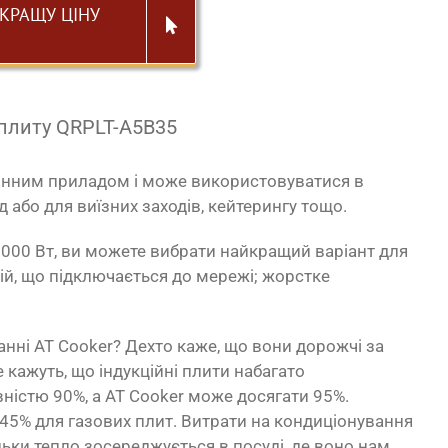
КРАЩУ ЦІНУ
 плиту QRPLT-A5B35
онним приладом і може використовуватися в
 або для виїзних заходів, кейтерингу тощо.
000 Вт, ви можете вибрати найкращий варіант для
рій, що підключається до мережі; жорстке
нні AT Cooker? Дехто каже, що вони дорожчі за
е кажуть, що індукційні плити набагато
ністю 90%, а AT Cooker може досягати 95%.
 45% для газових плит. Витрати на кондиціонування
ьки тепло зосереджується в посуді, де воно нам