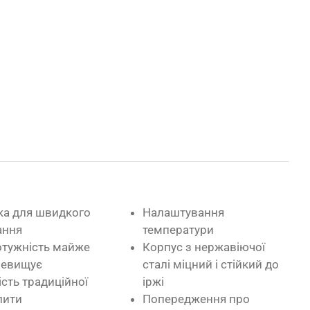
ка для швидкого
Налаштування
ання
температури
отужність майже
Корпус з нержавіючої
ревищує
сталі міцний і стійкий до
сть традиційної
іржі
лити
Попередження про