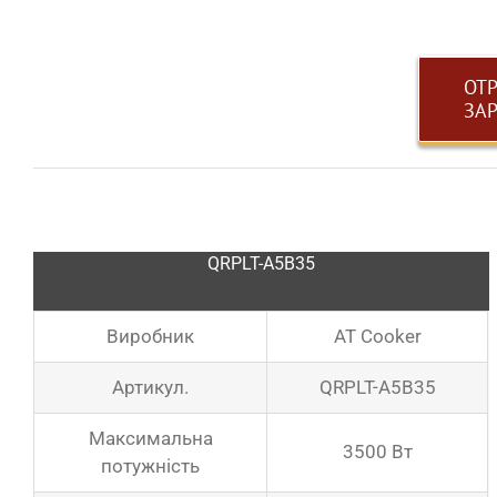
ОТ
ЗА
QRPLT-A5B35
Виробник
AT Cooker
Артикул.
QRPLT-A5B35
Максимальна
3500 Вт
потужність