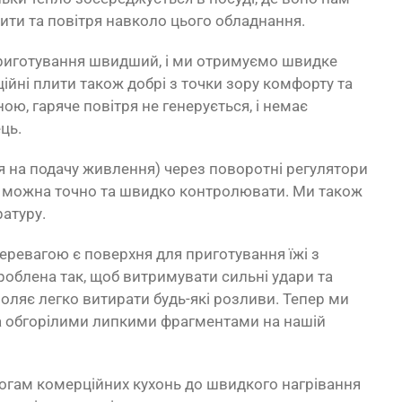
лити та повітря навколо цього обладнання.
приготування швидший, і ми отримуємо швидке
ційні плити також добрі з точки зору комфорту та
ю, гаряче повітря не генерується, і немає
ць.
я на подачу живлення) через поворотні регулятори
ру можна точно та швидко контролювати. Ми також
атуру.
еревагою є поверхня для приготування їжі з
роблена так, щоб витримувати сильні удари та
оляє легко витирати будь-які розливи. Тепер ми
 обгорілими липкими фрагментами на нашій
могам комерційних кухонь до швидкого нагрівання