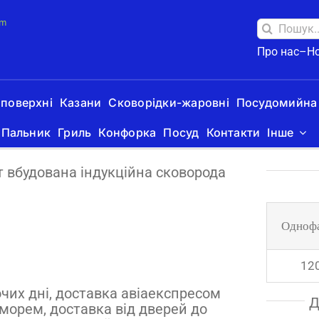
om
Пошук
за
Про нас–
Н
запитом:
 поверхні
Казани
Сковорідки-жаровні
Посудомийна
Пальник
Гриль
Конфорка
Посуд
Контакти
Інше
т вбудована індукційна сковорода
Одноф
12
очих дні, доставка авіаекспресом
Д
 морем, доставка від дверей до