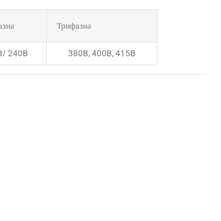
азна
Трифазна
В/ 240В
380В, 400В, 415В