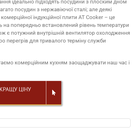
вання ідеально підходять посудини з плоским дном
агато посудин з нержавіючої сталі; але деякі
 комерційної індукційної плити AT Cooker – це
ть на попередньо встановлений рівень температури
акож є потужний внутрішній вентилятор охолодження
ро перегрів для тривалого терміну служби
агаємо комерційним кухням заощаджувати наш час і
КРАЩУ ЦІНУ