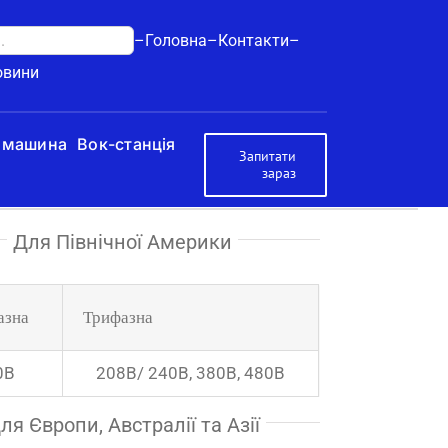
–Головна–
Контакти–
овини
 машина
Вок-станція
Запитати
зараз
Для Північної Америки
азна
Трифазна
0В
208В/ 240В, 380В, 480В
ля Європи, Австралії та Азії