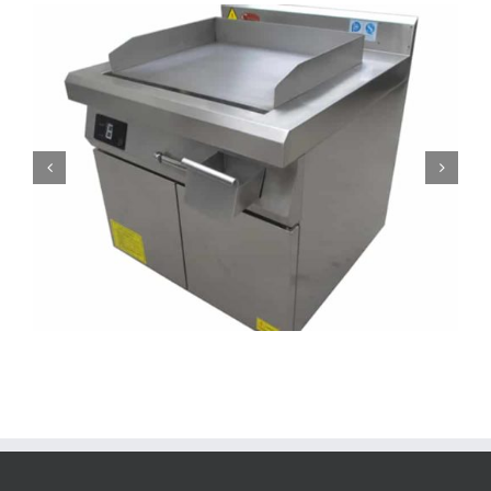
QRPLT-A5F5B 36 hüvelykes kereskedelmi grill