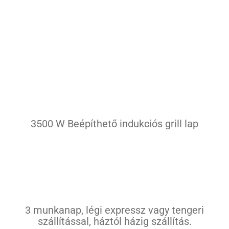
Tésztakészítő
Tűzhely
Grill lap
Főzőlap
Edények
Kapcsolat
3500 W Beépíthető indukciós grill lap
Egyéb
3 munkanap, légi expressz vagy tengeri
szállítással, háztól házig szállítás.