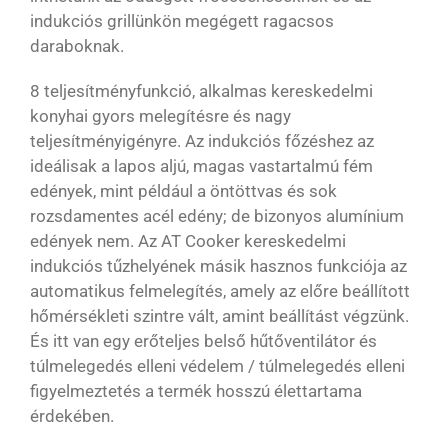
indukciós grillünkön megégett ragacsos
daraboknak.
8 teljesítményfunkció, alkalmas kereskedelmi
konyhai gyors melegítésre és nagy
teljesítményigényre. Az indukciós főzéshez az
ideálisak a lapos aljú, magas vastartalmú fém
edények, mint például a öntöttvas és sok
rozsdamentes acél edény; de bizonyos alumínium
edények nem. Az AT Cooker kereskedelmi
indukciós tűzhelyének másik hasznos funkciója az
automatikus felmelegítés, amely az előre beállított
hőmérsékleti szintre vált, amint beállítást végzünk.
És itt van egy erőteljes belső hűtőventilátor és
túlmelegedés elleni védelem / túlmelegedés elleni
figyelmeztetés a termék hosszú élettartama
érdekében.