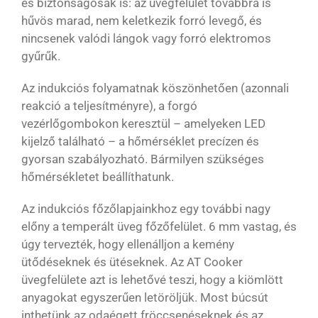
és biztonságosak is: az üvegfelület továbbra is
hűvös marad, nem keletkezik forró levegő, és
nincsenek valódi lángok vagy forró elektromos
gyűrűk.
Az indukciós folyamatnak köszönhetően (azonnali
reakció a teljesítményre), a forgó
vezérlőgombokon keresztül – amelyeken LED
kijelző található – a hőmérséklet precízen és
gyorsan szabályozható. Bármilyen szükséges
hőmérsékletet beállíthatunk.
Az indukciós főzőlapjainkhoz egy további nagy
előny a temperált üveg főzőfelület. 6 mm vastag, és
úgy tervezték, hogy ellenálljon a kemény
ütődéseknek és ütéseknek. Az AT Cooker
üvegfelülete azt is lehetővé teszi, hogy a kiömlött
anyagokat egyszerűen letöröljük. Most búcsút
inthetünk az odaégett fröccsenéseknek és az