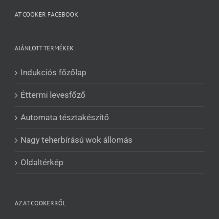
Čeština
AT COOKER FACEBOOK
Polski
Română
AJÁNLOTT TERMÉKEK
Українська
Беларуская мова
Indukciós főzőlap
Turkmen
Éttermi levesfőző
O‘zbekcha
Tajik
Automata tésztakészítő
Кыргызча
Nagy teherbírású wok állomás
Қазақ тілі
Tagalog
Oldaltérkép
日本語
简体中文
AZ AT COOKERRŐL
Bahasa Melayu