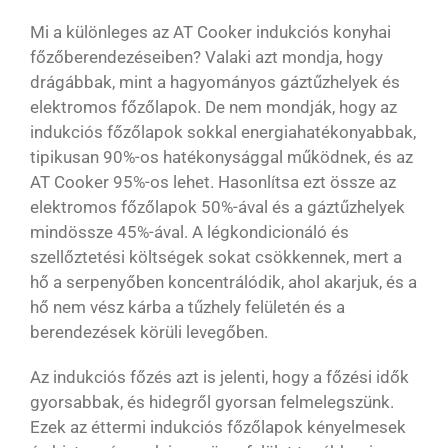
Mi a különleges az AT Cooker indukciós konyhai
főzőberendezéseiben? Valaki azt mondja, hogy
drágábbak, mint a hagyományos gáztűzhelyek és
elektromos főzőlapok. De nem mondják, hogy az
indukciós főzőlapok sokkal energiahatékonyabbak,
tipikusan 90%-os hatékonysággal működnek, és az
AT Cooker 95%-os lehet. Hasonlítsa ezt össze az
elektromos főzőlapok 50%-ával és a gáztűzhelyek
mindössze 45%-ával. A légkondicionáló és
szellőztetési költségek sokat csökkennek, mert a
hő a serpenyőben koncentrálódik, ahol akarjuk, és a
hő nem vész kárba a tűzhely felületén és a
berendezések körüli levegőben.
Az indukciós főzés azt is jelenti, hogy a főzési idők
gyorsabbak, és hidegről gyorsan felmelegszünk.
Ezek az éttermi indukciós főzőlapok kényelmesek