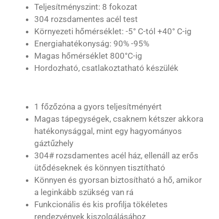
Teljesítményszint: 8 fokozat
304 rozsdamentes acél test
Környezeti hőmérséklet: -5° C-tól +40° C-ig
Energiahatékonyság: 90% -95%
Magas hőmérséklet 800°C-ig
Hordozható, csatlakoztatható készülék
1 főzőzóna a gyors teljesítményért
Magas tápegységek, csaknem kétszer akkora
hatékonysággal, mint egy hagyományos
gáztűzhely
304# rozsdamentes acél ház, ellenáll az erős
ütődéseknek és könnyen tisztítható
Könnyen és gyorsan biztosítható a hő, amikor
a leginkább szükség van rá
Funkcionális és kis profilja tökéletes
rendezvények kiszolgálásához