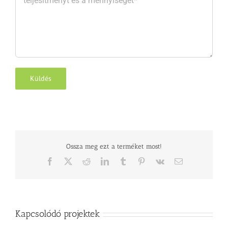
Ossza meg ezt a terméket most!
Facebook
X
Reddit
LinkedIn
Tumblr
Pinterest
Vk
E-
mail
Kapcsolódó projektek