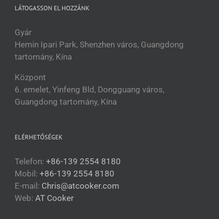
LÁTOGASSON EL HOZZÁNK
Gyár
Hemin Ipari Park, Shenzhen város, Guangdong
tartomány, Kína
Központ
6. emelet, Yinfeng Bld, Dongguang város,
Guangdong tartomány, Kína
ELÉRHETŐSÉGEK
Telefon:
+86-139 2554 8180
Mobil:
+86-139 2554 8180
E-mail:
Chris@atcooker.com
Български
Web:
AT Cooker
Slovenčina