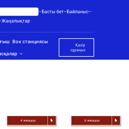
–Басты бет–
Байланыс–
–
Жаңалықтар
уғыш
Вок станциясы
Қазір
сұраңыз
асқалар
4 жаққыш
6 жаққыш