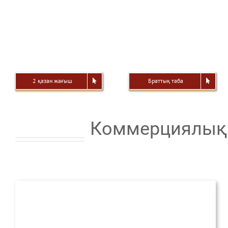
2 қазан жағыш
Браттық таба
Коммерциялық 