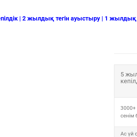
ілдік | 2 жылдық тегін ауыстыру | 1 жылдық 
5 жы
кепіл
3000+
сенім 
Ас үй