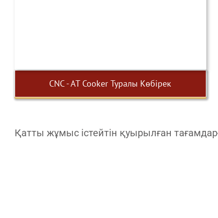
CNC - AT Cooker Туралы Көбірек
Қатты жұмыс істейтін қуырылған тағамдарғ