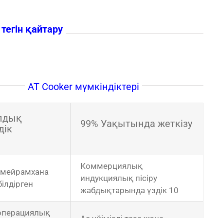
тегін қайтару
AT Cooker мүмкіндіктері
лдық
99% Уақытында жеткізу
дік
Коммерциялық
 мейрамхана
индукциялық пісіру
білдірген
жабдықтарында үздік 10
 операциялық