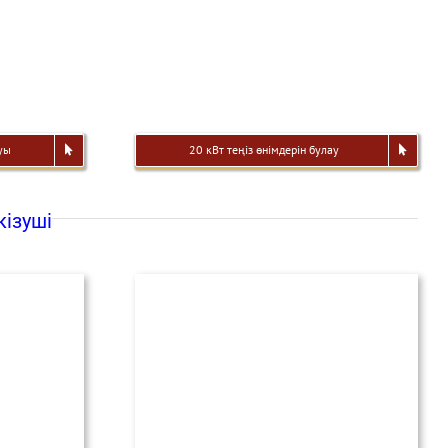
уы
20 кВт теңіз өнімдерін булау
кізуші