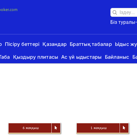
ooker.com
Іздеу:
Біз туралы
р
Пісіру беттері
Қазандар
Браттық табалар
Ыдыс ж
Таба
Қыздыру плитасы
Ас үй ыдыстары
Байланыс
Б
6 жаққыш
1 жаққыш