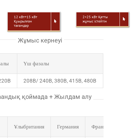
12 кВт+15 кВт
2×25 кВт Қатты
Қуырылған
жұмыс істейтін
тағамдар
Жұмыс кернеуі
залы
Үш фазалы
220В
208В/ 240В, 380В, 415В, 480В
андық қоймада + Жылдам алу
Ұлыбритания
Германия
Франция