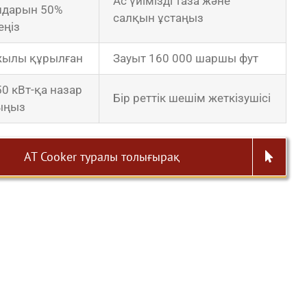
Ас үйімізді таза және
дарын 50%
салқын ұстаңыз
еңіз
жылы құрылған
Зауыт 160 000 шаршы фут
50 кВт-қа назар
Бір реттік шешім жеткізушісі
ыңыз
AT Cooker туралы толығырақ