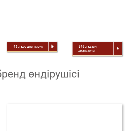
98 л қор диапазоны
196 л қазан
диапазоны
енд өндірушісі