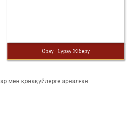
Орау - Сұрау Жіберу
лар мен қонақүйлерге арналған