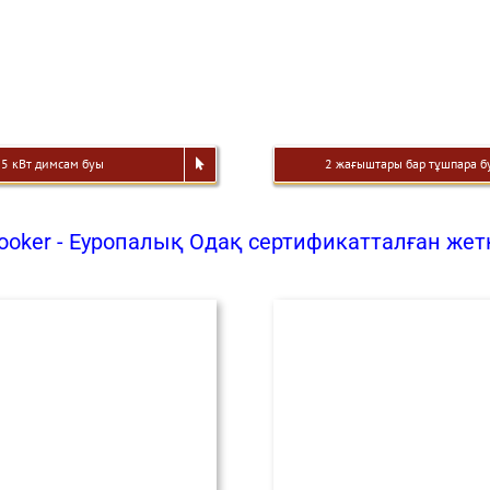
15 кВт димсам буы
2 жағыштары бар тұшпара б
ooker - Еуропалық Одақ сертификатталған жет