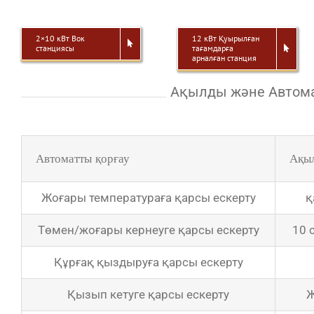
2×10 кВт Вок
12 кВт Қуырылған
станциясы
тағамдарға
арналған станция
Ақылды және Автома
Автоматты қорғау
Ақыл
Жоғары температураға қарсы ескерту
қ
Төмен/жоғары кернеуге қарсы ескерту
10 
Құрғақ қыздыруға қарсы ескерту
Қызып кетуге қарсы ескерту
Ж