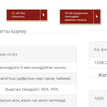
15 кВт Вок
30 кВт Қуырылған
станциясы
тағамдарға
арналған станция
тты қорғау
Бір фа
ды пісіру
120В, 
алыңдығы 6 мм шыңдалған шыны
Жаһ
сағаттық цифрлық кері санау таймері
Энергия тиімділігі: 90% -95%
АҚШ
алын жоқ және газ ағып кетпейді.