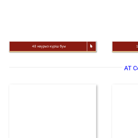
48 наурыз күріш буы
AT C