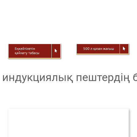
Еңкейтілетін
500 л қазан жағыш
қайнату табасы
индукциялық пештердің бр