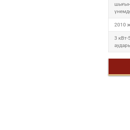
шығын
үнемд
2010 
3 кВт-
аудар