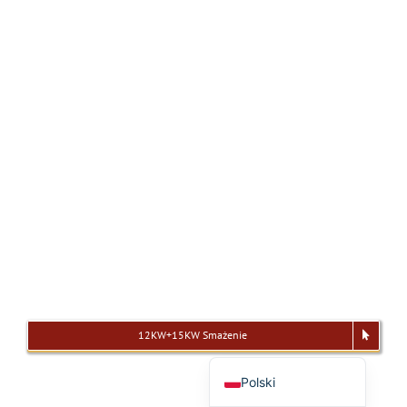
Tagalog
日本語
简体中文
Bahasa Melayu
ไทย
한국어
العربية
Русский
Português
Français
Español
12KW+15KW Smażenie
English
Polski