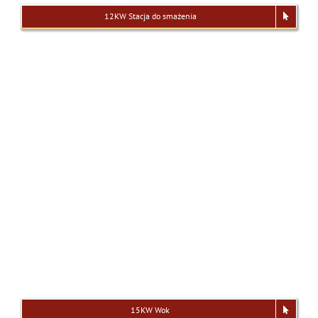
12KW Stacja do smażenia
15KW Wok