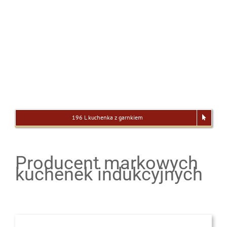
196 L kuchenka z garnkiem
Producent markowych
kuchenek indukcyjnych