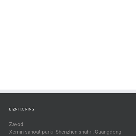
oshiradi va restoraningizning operatsion
xarajatlarini kamaytiradi. Induksion
texnologiyamiz bilan ular sizning tijorat
oshxonangizdagi eng foydali uskunalar
bo'lishi uchun mo'ljallangan, kun [...]
BIZNI KO'RING
Zavod
Xemin sanoat parki, Shenzhen shahri, Guangdong