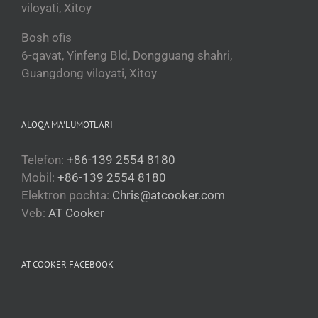
viloyati, Xitoy
Bosh ofis
6-qavat, Yinfeng Bld, Dongguang shahri,
Guangdong viloyati, Xitoy
ALOQA MA'LUMOTLARI
Telefon:
+86-139 2554 8180
Mobil:
+86-139 2554 8180
Elektron pochta:
Chris@atcooker.com
Veb:
AT Cooker
Български
AT COOKER FACEBOOK
Magyar
Slovenčina
Čeština