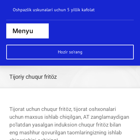
Kontentga
Oshpazlik uskunalari uchun 5 yillik kafolat
o'tkazib
yuborish
Menyu
Bosh sahifa
Hozir so'rang
Bug' pishirgichlar
Pechlar
Tijoriy chuqur fritöz
Plitalar
Qozonlar
Tijorat uchun chuqur fritöz, tijorat oshxonalari
Brat panalar
uchun maxsus ishlab chiqilgan, AT zanglamaydigan
po'latdan yasalgan induksion chuqur fritöz bilan
Idish yuvish mashinasi
eng mashhur qovurilgan taomlaringizning ishlab
Vok stantsiyasi