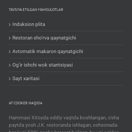
Polski
TAVSIYA ETILGAN MAHSULOTLAR
Română
Induksion plita
Українська
Беларуская мова
Restoran sho'rva qaynatgichi
Turkmen
Avtomatik makaron qaynatgichi
Tajik
Og'ir ishchi wok stantsiyasi
Кыргызча
Қазақ тілі
Sayt xaritasi
Tagalog
日本語
AT COOKER HAQIDA
简体中文
Bahasa Melayu
Hammasi Xitoyda oddiy vaqtda boshlangan, o'sha
ไทย
paytda yosh J.K. restoranda ishlagan, oshxonada