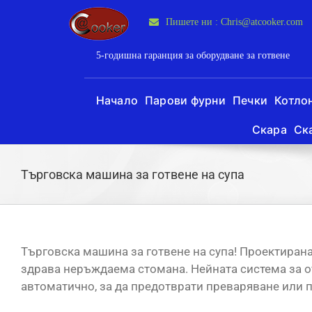
Пропусни
Пишете ни : Chris@atcooker.com
към
съдържанието
5-годишна гаранция за оборудване за готвене
Начало
Парови фурни
Печки
Котло
Скара
Ск
Търговска машина за готвене на супа
Търговска машина за готвене на супа! Проектирана
здрава неръждаема стомана. Нейната система за от
автоматично, за да предотврати преваряване или п