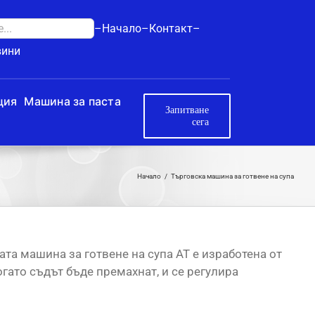
–Начало–
Контакт–
вини
ция
Машина за паста
Запитване
сега
Начало
Търговска машина за готвене на супа
та машина за готвене на супа AT е изработена от
гато съдът бъде премахнат, и се регулира