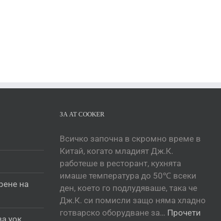
ЗА AT COOKER
Всичко започна в скромно време в
Китай, когато младият Дж.К.
работеше в ресторант, кухнята
имаше температура до 50℃ всеки
рене на
ден, което го подлудяваше, така че
Дж.К. си помисли защо няма хладно
готварско оборудване за…
Прочети
за уок