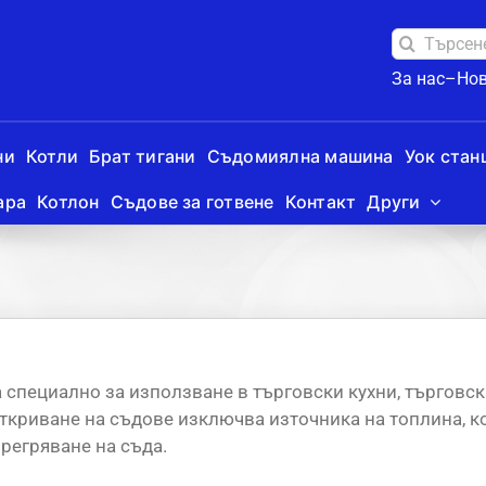
Търсене
на:
За нас–
Но
ни
Котли
Брат тигани
Съдомиялна машина
Уок стан
ара
Котлон
Съдове за готвене
Контакт
Други
 специално за използване в търговски кухни, търговска
криване на съдове изключва източника на топлина, ко
регряване на съда.