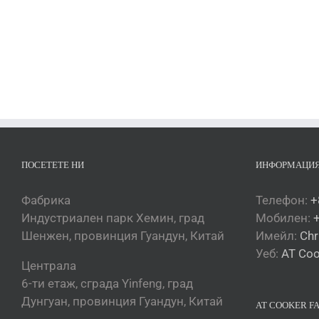
Turkmen
O‘zbekcha
Tajik
Кыргызча
Қазақ тілі
Tagalog
日本語
ПОСЕТЕТЕ НИ
ИНФОРМАЦИЯ
简体中文
Фабрика
Телефон:
+
Bahasa Melayu
Индустриален парк Хемин, град
Мобилен:
ไทย
Шенжен, провинция Гуандун, Китай
Имейл:
Chr
한국어
Уеб:
AT Coo
Централа
العربية
6-ти етаж, сграда Yinfeng, град
Русский
Дунгуан, провинция Гуандун, Китай
AT COOKER F
Português