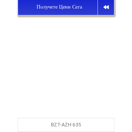
Получете Цени Сега
BZT-AZH 635