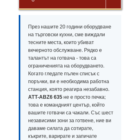
Magyar
През нашите 20 години оборудване
Slovenčina
на търговски кухни, сме виждали
тесните места, които убиват
Čeština
вечерното обслужване. Рядко е
Polski
талантът на готвача - това са
Română
ограниченията на оборудването.
Когато гледате пълен списък с
Українська
поръчки, ви е необходима работна
Беларуская мова
станция, която реагира незабавно.
Turkmen
ATT-ABZ6 635
не е просто печка;
това е командният център, който
O‘zbekcha
вашите готвачи са чакали. Със шест
Tajik
независими зони за готвене, ние ви
Кыргызча
даваме силата да сотирате,
къкрите, варирате и запичате
Қазақ тілі