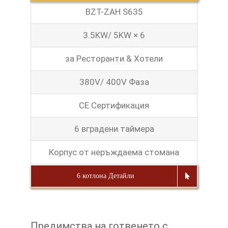
BZT-ZAH S635
3.5KW/ 5KW × 6
за Ресторанти & Хотели
380V/ 400V Фаза
CE Сертификация
6 вградени таймера
Корпус от неръждаема стомана
6 котлона Детайли
Предимства на готвенето с