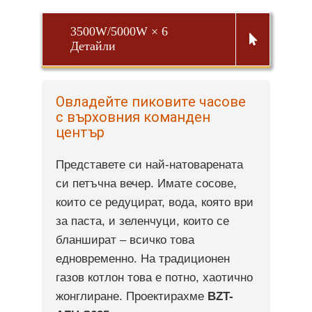
3500W/5000W × 6
Детайли
Овладейте пиковите часове
с върховния команден
център
Представете си най-натоварената
си петъчна вечер. Имате сосове,
които се редуцират, вода, която ври
за паста, и зеленчуци, които се
бланшират – всичко това
едновременно. На традиционен
газов котлон това е потно, хаотично
жонглиране. Проектирахме
BZT-