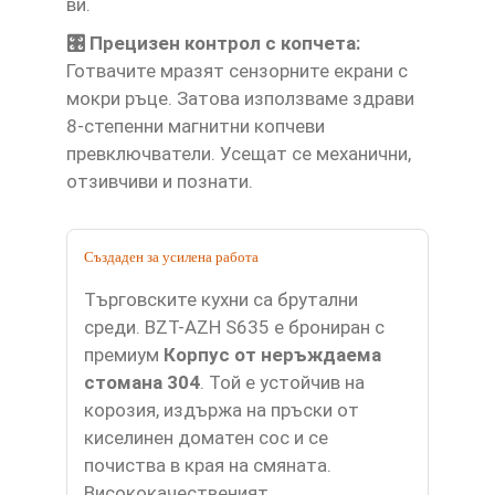
ви.
🎛️ Прецизен контрол с копчета:
Готвачите мразят сензорните екрани с
мокри ръце. Затова използваме здрави
8-степенни магнитни копчеви
превключватели. Усещат се механични,
отзивчиви и познати.
Създаден за усилена работа
Търговските кухни са брутални
среди. BZT-AZH S635 е брониран с
премиум
Корпус от неръждаема
стомана 304
. Той е устойчив на
корозия, издържа на пръски от
киселинен доматен сос и се
почиства в края на смяната.
Висококачественият