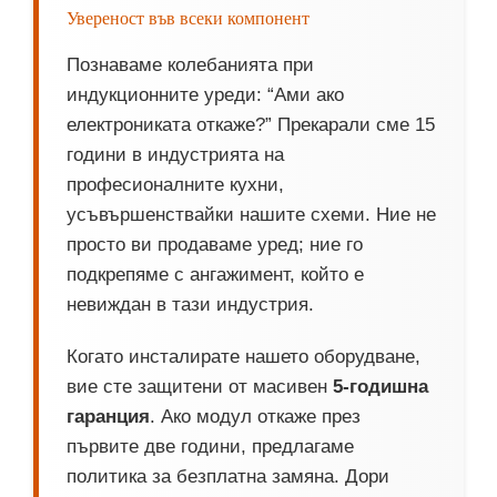
Увереност във всеки компонент
Познаваме колебанията при
индукционните уреди: “Ами ако
електрониката откаже?” Прекарали сме 15
години в индустрията на
професионалните кухни,
усъвършенствайки нашите схеми. Ние не
просто ви продаваме уред; ние го
подкрепяме с ангажимент, който е
невиждан в тази индустрия.
Когато инсталирате нашето оборудване,
вие сте защитени от масивен
5-годишна
гаранция
. Ако модул откаже през
първите две години, предлагаме
политика за безплатна замяна. Дори