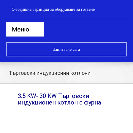
Пропусни
5-годишна гаранция за оборудване за готвене
към
съдържанието
Меню
Начало
Запитване сега
Парови фурни
Печки
Търговски индукционни котлони
Котлони
Котли
3.5 KW- 30 KW Търговски
индукционен котлон с фурна
Брат тигани
Съдомиялна машина
Уок станция