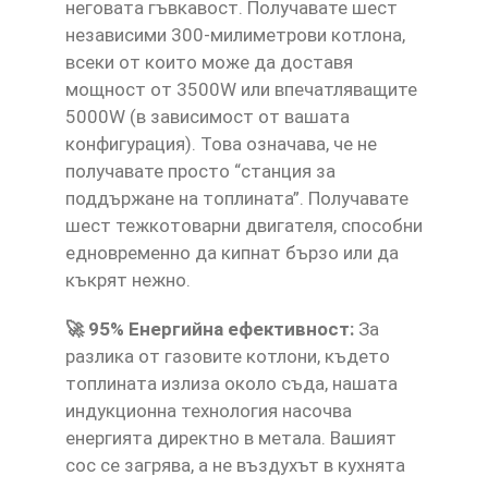
неговата гъвкавост. Получавате шест
независими 300-милиметрови котлона,
всеки от които може да доставя
мощност от 3500W или впечатляващите
5000W (в зависимост от вашата
конфигурация). Това означава, че не
получавате просто “станция за
поддържане на топлината”. Получавате
шест тежкотоварни двигателя, способни
едновременно да кипнат бързо или да
къкрят нежно.
🚀 95% Енергийна ефективност:
За
разлика от газовите котлони, където
топлината излиза около съда, нашата
индукционна технология насочва
енергията директно в метала. Вашият
сос се загрява, а не въздухът в кухнята