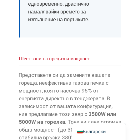
едновременно, драстично
Tagalog
намалявайки времето за
日本語
изпълнение на поръчките.
简体中文
Bahasa Melayu
ไทย
Шест зони на прецизна мощност
한국어
العربية
Представете си да замените вашата
Русский
гореща, неефективна газова печка с
Português
мощност, която насочва 95% от
енергията директно в тенджерата. В
Français
зависимост от вашата конфигурация,
Español
ние предлагаме този звяр с
3500W или
English
5000W на горелка
. Това ви дава огромна
обща мощност (до 30KW), работеща на
Български
стабилна връзка 380V.