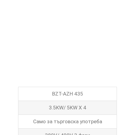
Машина за паста
Скара
Скара
Котлон
Съдове за готвене
Контакт
Други
BZT-AZH 435
3.5KW/ 5KW X 4
Само за търговска употреба