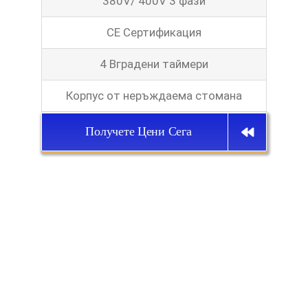
380V/ 400V 3 фази
CE Сертификация
4 Вградени таймери
Корпус от неръждаема стомана
Получете Цени Сега