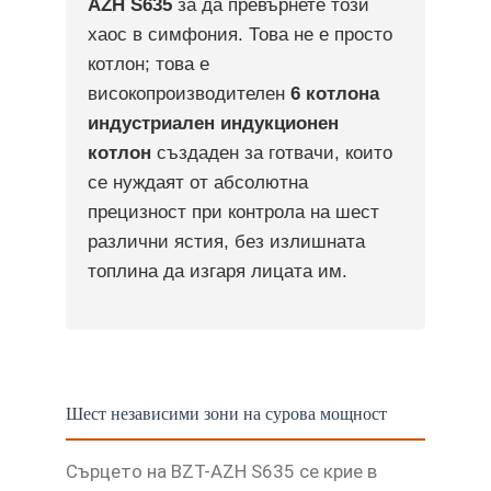
AZH S635
за да превърнете този
хаос в симфония. Това не е просто
котлон; това е
високопроизводителен
6 котлона
индустриален индукционен
котлон
създаден за готвачи, които
се нуждаят от абсолютна
прецизност при контрола на шест
различни ястия, без излишната
топлина да изгаря лицата им.
Шест независими зони на сурова мощност
Сърцето на BZT-AZH S635 се крие в