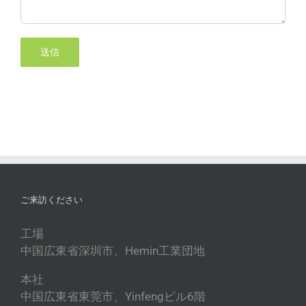
ご来訪ください
工場
中国広東省深圳市、Hemin工業団地
本社
中国広東省東莞市、Yinfengビル6階