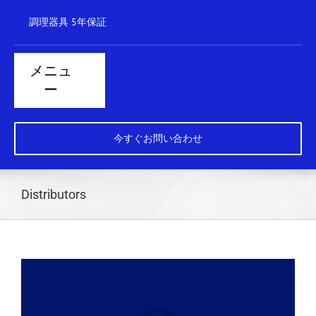
コ
調理器具 5年保証
ン
テ
ン
メニュ
ツ
ー
に
ス
ホーム
キ
今すぐお問い合わせ
ッ
スチーマー
プ
レンジ
Distributors
クックトップ
ボイラー
ブラットパン
食器洗い機