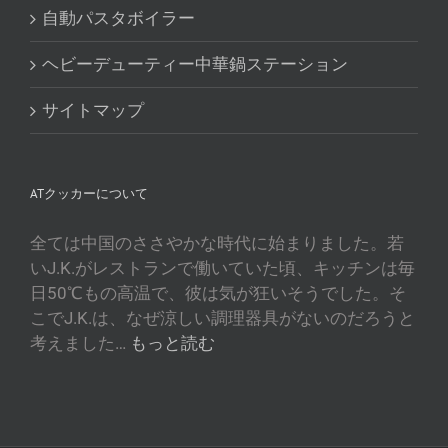
O‘zbekcha
自動パスタボイラー
Tajik
ヘビーデューティー中華鍋ステーション
Кыргызча
Қазақ тілі
サイトマップ
Tagalog
简体中文
ATクッカーについて
Bahasa Melayu
ไทย
全ては中国のささやかな時代に始まりました。若
いJ.K.がレストランで働いていた頃、キッチンは毎
한국어
日50℃もの高温で、彼は気が狂いそうでした。そ
العربية
こでJ.K.は、なぜ涼しい調理器具がないのだろうと
Русский
考えました…
もっと読む
Português
Français
Español