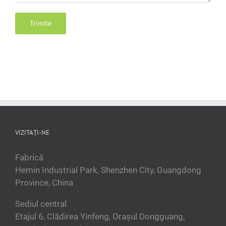
VIZITAȚI-NE
Fabrică
Hemin Industrial Park, Shenzhen City, Guangdong
Province, China
Sediul central
Etajul 6, Clădirea Yinfeng, Orașul Dongguang,