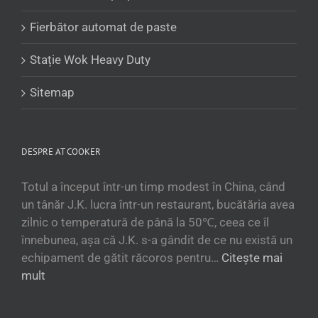
O‘zbekcha
Fierbător automat de paste
Tajik
Stație Wok Heavy Duty
Кыргызча
Қазақ тілі
Sitemap
Tagalog
日本語
DESPRE AT COOKER
简体中文
Bahasa Melayu
Totul a început într-un timp modest în China, când
ไทย
un tânăr J.K. lucra într-un restaurant, bucătăria avea
zilnic o temperatură de până la 50℃, ceea ce îl
한국어
înnebunea, așa că J.K. s-a gândit de ce nu există un
العربية
echipament de gătit răcoros pentru…
Citește mai
Русский
mult
Português