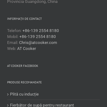
Provincia Guangdong, China
INFORMAȚII DE CONTACT
Telefon:
+86-139 2554 8180
Mobil:
+86-139 2554 8180
Email:
Chris@atcooker.com
Web:
AT Cooker
Български
Magyar
Slovenčina
AT COOKER FACEBOOK
Čeština
Polski
PRODUSE RECOMANDATE
Українська
Plită cu inducție
Беларуская мова
Turkmen
Fierbător de supă pentru restaurant