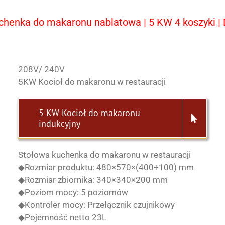
enka do makaronu nablatowa | 5 KW 4 koszyki | 
208V/ 240V
5KW Kocioł do makaronu w restauracji
5 KW Kocioł do makaronu
indukcyjny
Stołowa kuchenka do makaronu w restauracji
◆Rozmiar produktu: 480×570×(400+100) mm
◆Rozmiar zbiornika: 340×340×200 mm
◆Poziom mocy: 5 poziomów
◆Kontroler mocy: Przełącznik czujnikowy
◆Pojemność netto 23L