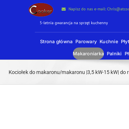
Przejdź
Napisz do nas e-mail: Chris@atco
do
treści
5-letnia gwarancja na sprzęt kuchenny
Strona główna
Parowary
Kuchnie
Pły
Makaroniarka
Palniki
Pł
Kociołek do makaronu/makaronu |3,5 kW-15 kW| do res