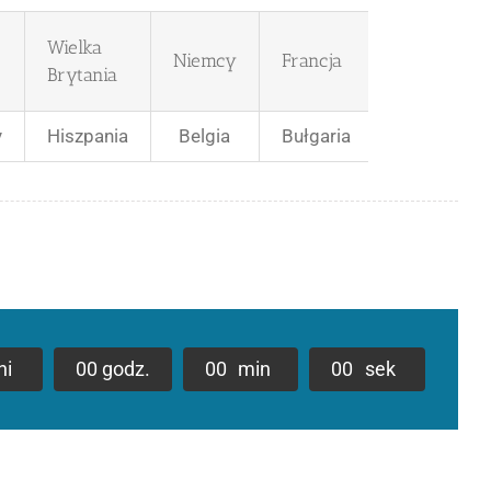
Wielka
Niemcy
Francja
Brytania
y
Hiszpania
Belgia
Bułgaria
ni
0
0
godz.
0
0
min
0
0
sek