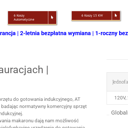
6 Koszy
6 Koszy 15 KW
Automatyczne
rancja | 2-letnia bezpłatna wymiana | 1-roczny be
auracjach |
Jednof
120V,
rzętu do gotowania indukcyjnego, AT
i, badając normatywny komercyjny sprzęt
Global
ndukcyjnej.
owania makaronu dają nam możliwość
wielofunkcyjne urządzenie do gotowania,