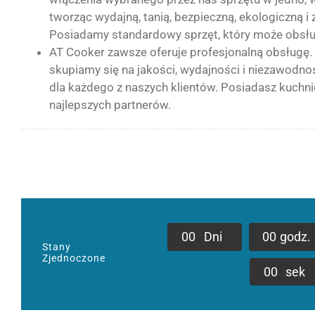
tworząc wydajną, tanią, bezpieczną, ekologiczną 
Posiadamy standardowy sprzęt, który może obsłu
AT Cooker zawsze oferuje profesjonalną obsługę. O
skupiamy się na jakości, wydajności i niezawodno
dla każdego z naszych klientów. Posiadasz kuch
najlepszych partnerów.
0
0
Dni
0
0
godz.
Stany
Zjednoczone
0
0
sek