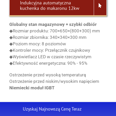
Indukcyjna automatyczna
kuchenka do makaronu 12kw
Globalny stan magazynowy + szybki odbiór
◆Rozmiar produktu: 700×650×(800+300) mm
◆Rozmiar zbiornika: 340×340×300 mm
◆Poziom mocy: 8 poziomów
◆Kontroler mocy: Przełącznik czujnikowy
◆Wyświetlacz LED w czasie rzeczywistym
◆Efektywność energetyczna: 90% - 95%
Ostrzeżenie przed wysoką temperaturą
Ostrzeżenie przed niskim/wysokim napięciem
Niemiecki moduł IGBT
Uzyskaj Najnowszą Cenę Teraz