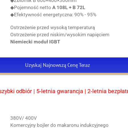
◆Zbiornik B 600×400×300mm
◆Pojemność netto
A 108L + B 72L
◆Efektywność energetyczna: 90% - 95%
Ostrzeżenie przed wysoką temperaturą
Ostrzeżenie przed niskim/wysokim napięciem
Niemiecki moduł IGBT
Uzyskaj Najnowszą Cenę Teraz
bki odbiór | 5-letnia gwarancja | 2-letnia bezpła
380V/ 400V
Komercyjny bojler do makaronu indukcyjnego