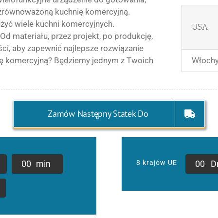
i zrównoważoną kuchnię komercyjną.
żyć wiele kuchni komercyjnych.
USA
d materiału, przez projekt, po produkcję,
ści, aby zapewnić najlepsze rozwiązanie
Włoch
nię komercyjną? Będziemy jednym z Twoich
Zamów Następny Statek Do
0
0
min
0
0
D
8 krajów UE