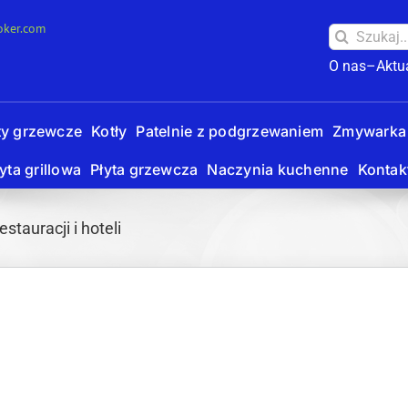
oker.com
Szukaj:
O nas–
Aktu
ty grzewcze
Kotły
Patelnie z podgrzewaniem
Zmywarka
yta grillowa
Płyta grzewcza
Naczynia kuchenne
Kontak
tauracji i hoteli