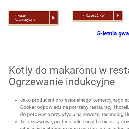
4 Kosze
4 Kosze 12 KW
Automatyczne
5-letnia gwa
Kotły do makaronu w rest
Ogrzewanie indukcyjne
Jako producent profesjonalnego komercyjnego sp
Cooker odpowiada na potrzeby restauracji i hotel
do gotowania przy użyciu najnowszej technologii i
Te bezszwowe, profesjonalne urządzenia do got
włączenia wybranego przez nas sprzętu w jedno, 