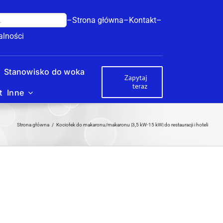
–Strona główna–
Kontakt–
alności
Stanowisko do woka
Zapytaj
teraz
t
Inne
Strona główna
Kociołek do makaronu/makaronu |3,5 kW-15 kW| do restauracji i hoteli