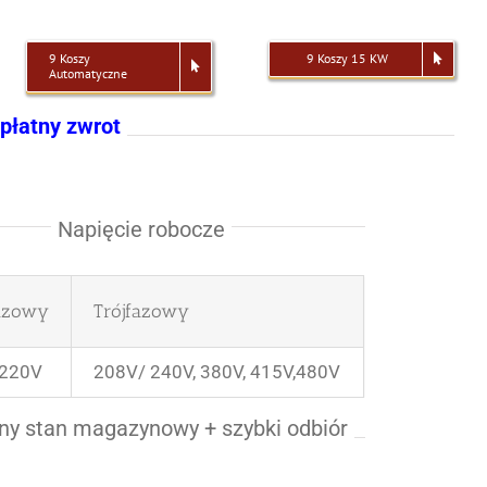
9 Koszy
9 Koszy 15 KW
Automatyczne
zpłatny zwrot
Napięcie robocze
azowy
Trójfazowy
 220V
208V/ 240V, 380V, 415V,480V
ny stan magazynowy + szybki odbiór