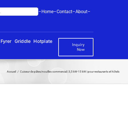
–Home–
Contact–
About–
Fyrer
Griddle
Hotplate
Inquiry
Now
Accueil
Cuiseur de pâtes/nouilles commercial | 3,5 kW-15 kW | pour restaurants et hôtels