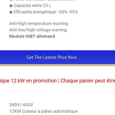
◆ Capacité nette 23 L
◆ Efficacité énergétique : 90% -95%
Anti-high temperature warning
Anti-low/high voltage warning
Module IGBT allemand
Get The Lastest Price Now
tique 12 kW en promotion | Chaque panier peut ê
380V/ 400V
12KW Cuiseur à pâtes automatique