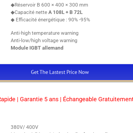
◆Réservoir B 600 × 400 × 300 mm
◆Capacité nette
A 108L + B 72L
◆ Efficacité énergétique : 90% -95%
Anti-high temperature warning
Anti-low/high voltage warning
Module IGBT allemand
Get The Lastest Price Now
Rapide | Garantie 5 ans | Échangeable Gratuitement 
380V/ 400V