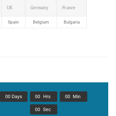
UK
Germany
France
Spain
Belgium
Bulgaria
0
0
Days
0
0
Hrs
0
0
Min
0
0
Sec