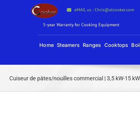
Skip
eMAIL us : Chris@atcooker.com
to
content
5-year Warranty for Cooking Equipment
Home
Steamers
Ranges
Cooktops
Boi
Cuiseur de pâtes/nouilles commercial | 3,5 kW-15 kW 