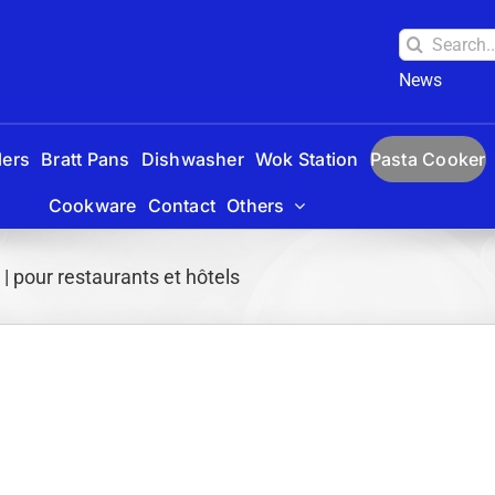
Search
for:
News
lers
Bratt Pans
Dishwasher
Wok Station
Pasta Cooker
Cookware
Contact
Others
| pour restaurants et hôtels