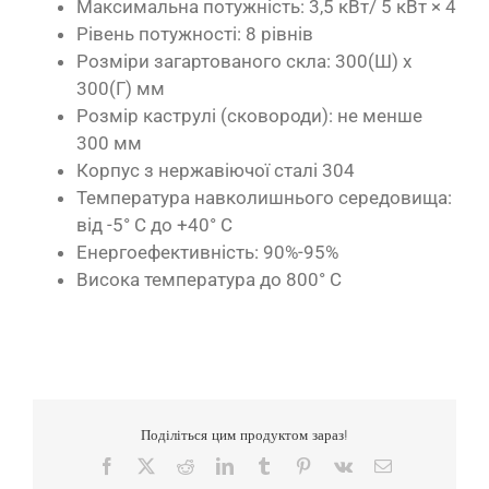
Максимальна потужність: 3,5 кВт/ 5 кВт × 4
Рівень потужності: 8 рівнів
Розміри загартованого скла: 300(Ш) x
300(Г) мм
Розмір каструлі (сковороди): не менше
300 мм
Корпус з нержавіючої сталі 304
Температура навколишнього середовища:
від -5° C до +40° C
Енергоефективність: 90%-95%
Висока температура до 800° C
Поділіться цим продуктом зараз!
Facebook
X
Reddit
LinkedIn
Tumblr
Pinterest
Vk
Електронна
пошта