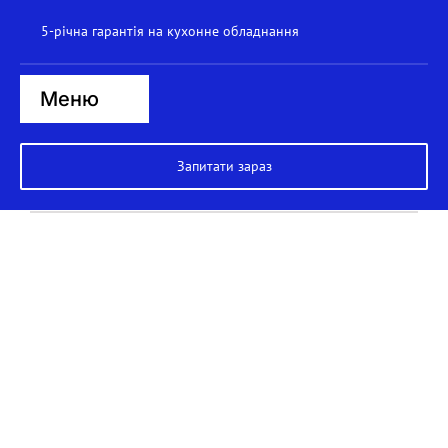
Пропустити
5-річна гарантія на кухонне обладнання
до
вмісту
Меню
Головна
Запитати зараз
Пароварки
Плити
Варильні поверхні
Казани
Сковорідки-жаровні
Посудомийна машина
Вок-станція