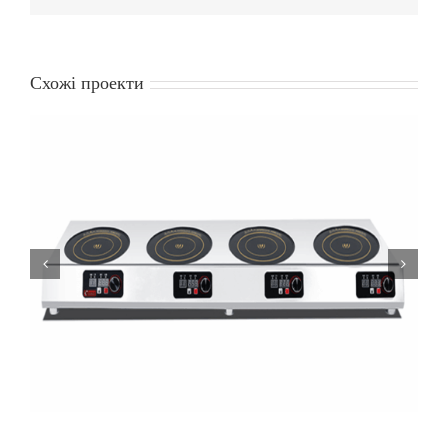
Схожі проекти
BZT-A6 H35 Комерційна горизонтальна індукційна
плита з 4 конфорками