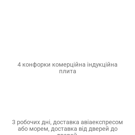
Паста-варка
Пальник
Гриль
Конфорка
Посуд
4 конфорки комерційна індукційна
плита
Контакти
Інше
3 робочих дні, доставка авіаекспресом
або морем, доставка від дверей до