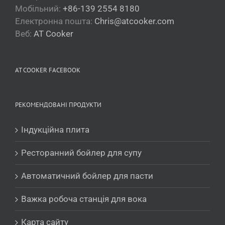
Мобільний:
+86-139 2554 8180
Електронна пошта:
Chris@atcooker.com
Веб:
AT Cooker
Български
Magyar
Slovenčina
AT COOKER FACEBOOK
Čeština
Polski
РЕКОМЕНДОВАНІ ПРОДУКТИ
Română
Індукційна плита
Беларуская мова
Turkmen
Ресторанний бойлер для супу
O‘zbekcha
Автоматичний бойлер для пасти
Tajik
Важка робоча станція для вока
Кыргызча
Қазақ тілі
Карта сайту