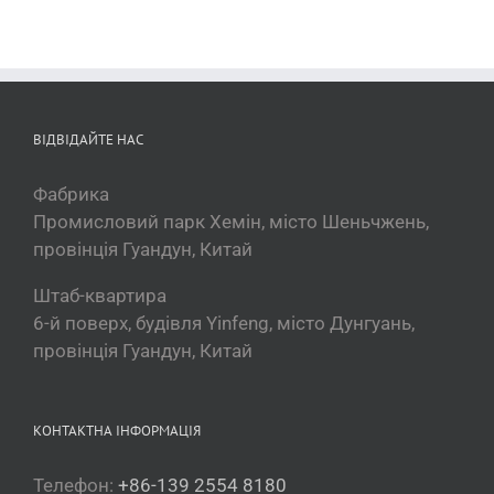
ВІДВІДАЙТЕ НАС
Фабрика
Промисловий парк Хемін, місто Шеньчжень,
провінція Гуандун, Китай
Штаб-квартира
6-й поверх, будівля Yinfeng, місто Дунгуань,
провінція Гуандун, Китай
КОНТАКТНА ІНФОРМАЦІЯ
Телефон:
+86-139 2554 8180