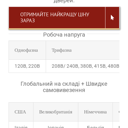
дверей.
ОТРИМАЙТЕ НАЙКРАЩУ ЦІНУ
ЗАРАЗ
Робоча напруга
Однофазна
Трифазна
120В, 220В
208В/ 240В, 380В, 415В, 480В
Глобальний на складі + Швидке
самовивезення
США
Великобританія
Німеччина
Фра
Італія
Іспанія
Бельгія
Бол