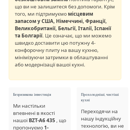
що ви не залишитеся без допомоги. Крім
того, ми підтримуємо
місцевим
запасом у США, Німеччині, Франції,
Великобританії, Бельгії, Італії, Іспанії
та Болгарії
. Це означає, що ми можемо
швидко доставити цю потужну 4-
конфорочну плиту на вашу кухню,
мінімізуючи затримки в облаштуванні
або модернізації вашої кухні.
Безризикова інвестиція
Прохолодніші, чистіші
кухні
Ми настільки
Переходячи на
впевнені в якості
нашу індукційну
нашої
BZT-A6 435
, що
технологію, ви не
пропонуємо
1-