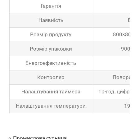
Гарантія
2
Наявність
В на
Розмір продукту
800×800×
Розмір упаковки
900×9
Енергоефективність
Контролер
Поворотн
Налаштування таймера
10-год. цифрови
Налаштування температури
194 ℉
Каталоги продукції
Промислова супниця