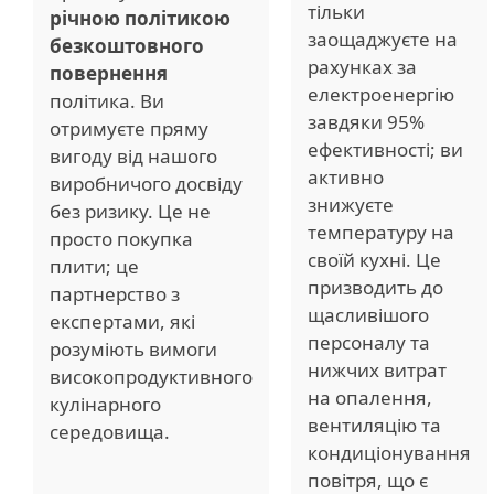
тільки
річною політикою
заощаджуєте на
безкоштовного
рахунках за
повернення
електроенергію
політика. Ви
завдяки 95%
отримуєте пряму
ефективності; ви
вигоду від нашого
активно
виробничого досвіду
знижуєте
без ризику. Це не
температуру на
просто покупка
своїй кухні. Це
плити; це
призводить до
партнерство з
щасливішого
експертами, які
персоналу та
розуміють вимоги
нижчих витрат
високопродуктивного
на опалення,
кулінарного
вентиляцію та
середовища.
кондиціонування
повітря, що є