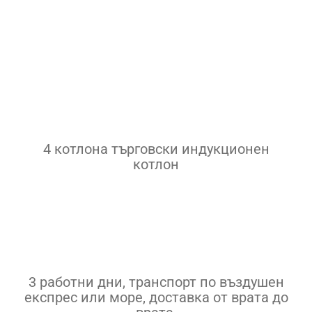
Машина за паста
Скара
Скара
Котлон
Съдове за готвене
4 котлона търговски индукционен
котлон
Контакт
Други
3 работни дни, транспорт по въздушен
експрес или море, доставка от врата до