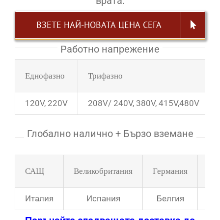
врата.
ВЗЕТЕ НАЙ-НОВАТА ЦЕНА СЕГА
Работно напрежение
Еднофазно
Трифазно
120V, 220V
208V/ 240V, 380V, 415V,480V
Глобално налично + Бързо вземане
САЩ
Великобритания
Германия
Фр
Италия
Испания
Белгия
Бъ