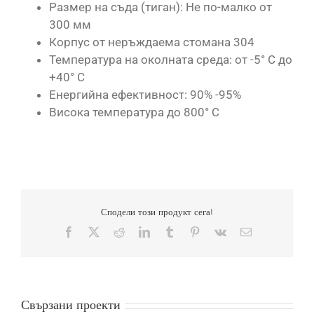
Размер на съда (тиган): Не по-малко от
300 мм
Корпус от неръждаема стомана 304
Температура на околната среда: от -5° C до
+40° C
Енергийна ефективност: 90% -95%
Висока температура до 800° C
Сподели този продукт сега!
Facebook
X
Reddit
LinkedIn
Tumblr
Pinterest
Vk
Имейл
Свързани проекти