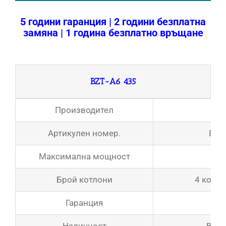
5 години гаранция | 2 години безплатна
замяна | 1 година безплатно връщане
BZT-A6 435
Производител
AT 
Артикулен номер.
BZT
Максимална мощност
350
Брой котлони
4 котло
Гаранция
2 