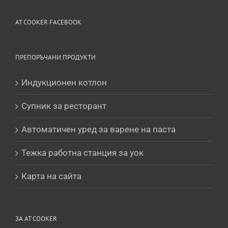
Slovenčina
Čeština
AT COOKER FACEBOOK
Polski
Română
ПРЕПОРЪЧАНИ ПРОДУКТИ
Українська
Индукционен котлон
Беларуская мова
Turkmen
Супник за ресторант
O‘zbekcha
Автоматичен уред за варене на паста
Tajik
Тежка работна станция за уок
Кыргызча
Қазақ тілі
Карта на сайта
Tagalog
日本語
ЗА AT COOKER
简体中文