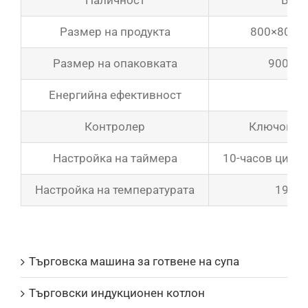
Наличност
В на
Размер на продукта
800×800×
Размер на опаковката
900×9
Енергийна ефективност
Контролер
Ключов п
Настройка на таймера
10-часов цифр
Настройка на температурата
194 ℉
Продуктови каталози
Търговска машина за готвене на супа
Търговски индукционен котлон