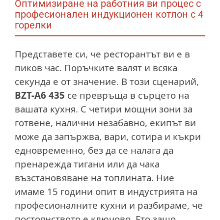
Оптимизиране на работния ви процес с
професионален индукционен котлон с 4
горелки
Представете си, че ресторантът ви е в
пиков час. Поръчките валят и всяка
секунда е от значение. В този сценарий,
BZT-A6 435
се превръща в сърцето на
вашата кухня. С четири мощни зони за
готвене, налични незабавно, екипът ви
може да запържва, вари, сотира и къкри
едновременно, без да се налага да
пренарежда тигани или да чака
възстановяване на топлината. Ние
имаме 15 години опит в индустрията на
професионалните кухни и разбираме, че
постоянството е ключово. Ето защо