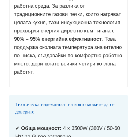
работна среда. За разлика от
традиционните газови печки, които нагряват
цялата кухня, тази индукционна технология
прехвърля енергия директно към тигана с
90% – 95% енергийна ефективност
. Това
поддържа околната температура значително
по-ниска, създавайки по-комфортно работно
място, дори когато всички четири котлона
работят.
Техническа надеждност, на която можете да се
доверите
✔
Обща мощност:
4 x 3500W (380V / 50-60
Hz) за бързо загряване.