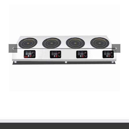
BZT-A6 H35 Търговски хоризонтален индукционен
котлон с 4 котлона