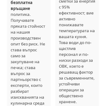
сметки за енергия
безплатна
с 95%
връщане
ефективност; вие
политика.
активно
Получавате
понижавате
пряката стойност
температурата на
на нашия
вашата кухня.
производствен
Това води до по-
опит без риск. Не
щастлив
става въпрос
персонал и по-
само за
ниски разходи за
закупуване на
ОВК, което е
печка; става
решаващ фактор
въпрос за
за съвременните,
партньорство с
устойчиви
експерти, които
операции за
разбират
обществено
изискванията на
хранене.
кулинарна среда