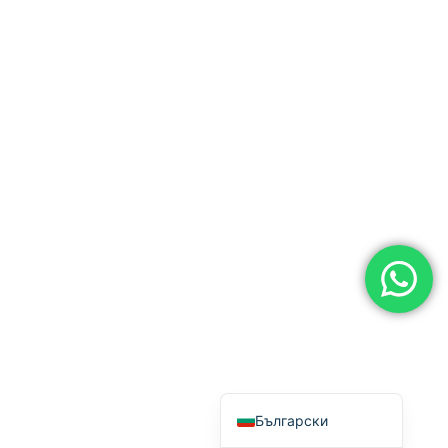
от врата до врата. Вземете най-
Tagalog
актуалната цена сега SHPT-A 150
日本語
Производител [...]
简体中文
Bahasa Melayu
ไทย
한국어
العربية
Русский
Português
Français
Español
English
Български