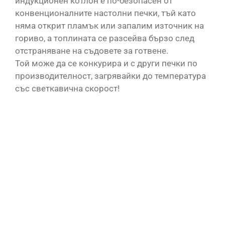
индукционен котлон е по-безопасен от
конвенционалните настолни печки, тъй като
Машина за паста
няма открит пламък или запалим източник на
Скара
гориво, а топлината се разсейва бързо след
отстраняване на съдовете за готвене.
Скара
Той може да се конкурира и с други печки по
производителност, загрявайки до температура
Котлон
със светкавична скорост!
Съдове за готвене
Контакт
Други