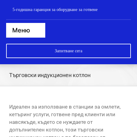
Пропусни
5-годишна гаранция за оборудване за готвене
към
съдържанието
Меню
Начало
Запитване сега
Парови фурни
Печки
Търговски индукционен котлон
Котлони
Котли
Идеален за използване в станции за омлети,
Брат тигани
кетъринг услуги, готвене пред клиенти или
навсякъде, където се нуждаете от
Съдомиялна машина
допълнителен котлон, този търговски
Уок станция